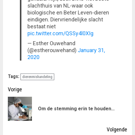
slachthuis van NL-waar ook
biologische en Beter Leven-dieren
eindigen. Diervriendelijke slacht
bestaat niet
pic.twitter.com/QSSy4l0XIg
— Esther Ouwehand
(@estherouwehand)
January 31,
2020
Tags:
dierenmishandeling
Doorgaan
Vorige
met
Vor
Om de stemming erin te houden…
lezen
ber
Volgende