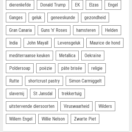
dierenliefde
Donald Trump
EK
Elzas
Engel
Ganges
geluk
geneeskunde
gezondheid
Gran Canaria
Guns 'n' Roses
hamsteren
Helden
India
John Mayall
Levensgeluk
Maurice de hond
mediterraanse keuken
Metallica
Oekraïne
Poldersoap
poëzie
pâte brisée
religie
Rutte
shortcrust pastry
Simon Carmiggelt
slavernij
St Jansdal
trekkertuig
uitstervende diersoorten
Viruswaarheid
Wilders
Willem Engel
Willie Nelson
Zwarte Piet