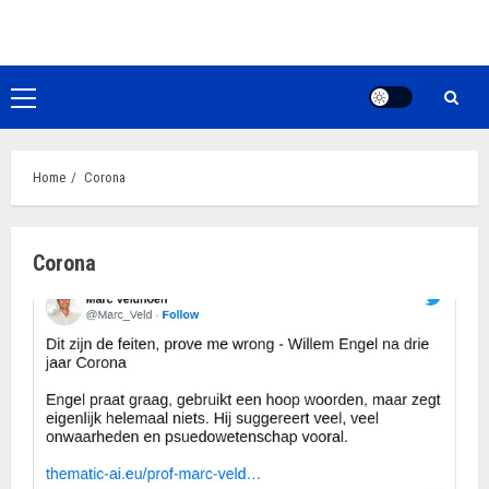
Ga
naar
de
inhoud
Primair
menu
Home
Corona
Corona