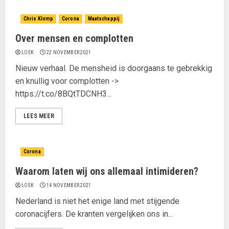
Chris Klomp
Corona
Maatschappij
Over mensen en complotten
LOEK
22 NOVEMBER 2021
Nieuw verhaal. De mensheid is doorgaans te gebrekkig
en knullig voor complotten ->
https://t.co/8BQtTDCNH3...
LEES MEER
Corona
Waarom laten wij ons allemaal intimideren?
LOEK
14 NOVEMBER 2021
Nederland is niet het enige land met stijgende
coronacijfers. De kranten vergelijken ons in...