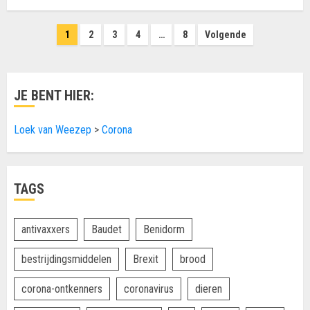
Berichten
1
2
3
4
…
8
Volgende
paginering
JE BENT HIER:
Loek van Weezep
>
Corona
TAGS
antivaxxers
Baudet
Benidorm
bestrijdingsmiddelen
Brexit
brood
corona-ontkenners
coronavirus
dieren