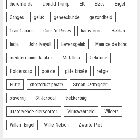
dierenliefde
Donald Trump
EK
Elzas
Engel
Ganges
geluk
geneeskunde
gezondheid
Gran Canaria
Guns 'n' Roses
hamsteren
Helden
India
John Mayall
Levensgeluk
Maurice de hond
mediterraanse keuken
Metallica
Oekraïne
Poldersoap
poëzie
pâte brisée
religie
Rutte
shortcrust pastry
Simon Carmiggelt
slavernij
St Jansdal
trekkertuig
uitstervende diersoorten
Viruswaarheid
Wilders
Willem Engel
Willie Nelson
Zwarte Piet