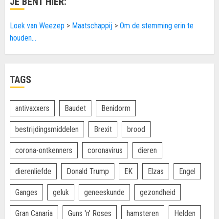
JE BENT HIER:
Loek van Weezep
>
Maatschappij
>
Om de stemming erin te
houden…
TAGS
antivaxxers
Baudet
Benidorm
bestrijdingsmiddelen
Brexit
brood
corona-ontkenners
coronavirus
dieren
dierenliefde
Donald Trump
EK
Elzas
Engel
Ganges
geluk
geneeskunde
gezondheid
Gran Canaria
Guns 'n' Roses
hamsteren
Helden