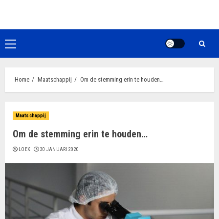
Ga
naar
de
inhoud
Primair
menu
Home
Maatschappij
Om de stemming erin te houden…
Maatschappij
Om de stemming erin te houden…
LOEK
30 JANUARI 2020