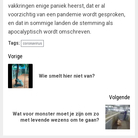
vakkringen enige paniek heerst, dat er al
voorzichtig van een pandemie wordt gesproken,
en dat in sommige landen de stemming als
apocalyptisch wordt omschreven.
Tags:
coronavirus
Doorgaan
Vorige
met
Vor
Wie smelt hier niet van?
lezen
ber
Volgende
Wat voor monster moet je zijn om zo
Volgende
met levende wezens om te gaan?
bericht: