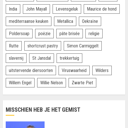
India
John Mayall
Levensgeluk
Maurice de hond
mediterraanse keuken
Metallica
Oekraïne
Poldersoap
poëzie
pâte brisée
religie
Rutte
shortcrust pastry
Simon Carmiggelt
slavernij
St Jansdal
trekkertuig
uitstervende diersoorten
Viruswaarheid
Wilders
Willem Engel
Willie Nelson
Zwarte Piet
MISSCHIEN HEB JE HET GEMIST