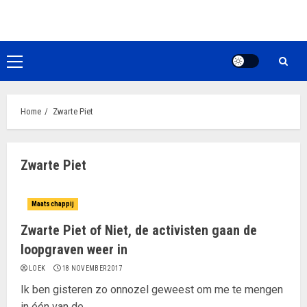
Ga
naar
de
inhoud
Primair
menu
Home
Zwarte Piet
Zwarte Piet
Maatschappij
Zwarte Piet of Niet, de activisten gaan de
loopgraven weer in
LOEK
18 NOVEMBER 2017
Ik ben gisteren zo onnozel geweest om me te mengen
in één van de...