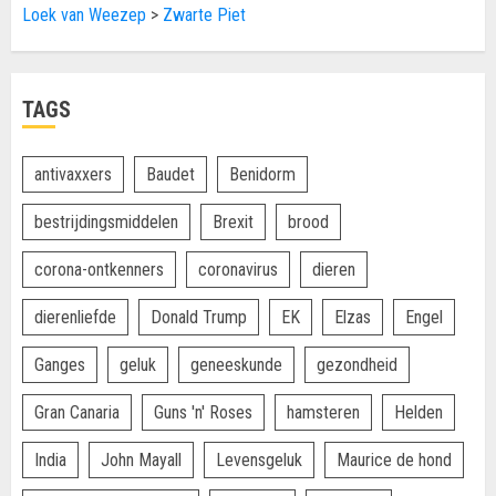
Loek van Weezep
>
Zwarte Piet
TAGS
antivaxxers
Baudet
Benidorm
bestrijdingsmiddelen
Brexit
brood
corona-ontkenners
coronavirus
dieren
dierenliefde
Donald Trump
EK
Elzas
Engel
Ganges
geluk
geneeskunde
gezondheid
Gran Canaria
Guns 'n' Roses
hamsteren
Helden
India
John Mayall
Levensgeluk
Maurice de hond