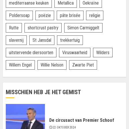
mediterraanse keuken
Metallica
Oekraïne
Poldersoap
poëzie
pâte brisée
religie
Rutte
shortcrust pastry
Simon Carmiggelt
slavernij
St Jansdal
trekkertuig
uitstervende diersoorten
Viruswaarheid
Wilders
Willem Engel
Willie Nelson
Zwarte Piet
MISSCHIEN HEB JE HET GEMIST
De circusact van Premier Schoof
22 OKTOBER 2024