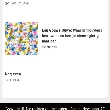
22 AUGUSTUS 2024
Een Gouwe Ouwe: Waar ik trouwens
best wel een beetje nieuwsgierig
naar ben
5 MEI 2023
Nog even…
9 APRIL 2023
Copyright © Alle rechten voorbehouden.
|
ChromeNews
door AF