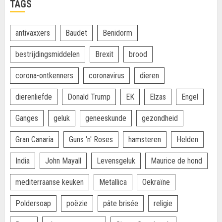
TAGS
antivaxxers
Baudet
Benidorm
bestrijdingsmiddelen
Brexit
brood
corona-ontkenners
coronavirus
dieren
dierenliefde
Donald Trump
EK
Elzas
Engel
Ganges
geluk
geneeskunde
gezondheid
Gran Canaria
Guns 'n' Roses
hamsteren
Helden
India
John Mayall
Levensgeluk
Maurice de hond
mediterraanse keuken
Metallica
Oekraïne
Poldersoap
poëzie
pâte brisée
religie