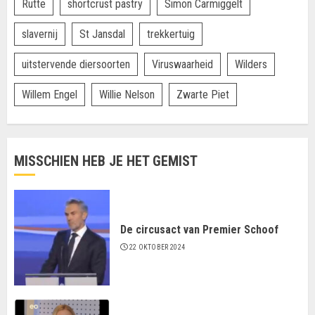
Rutte
shortcrust pastry
Simon Carmiggelt
slavernij
St Jansdal
trekkertuig
uitstervende diersoorten
Viruswaarheid
Wilders
Willem Engel
Willie Nelson
Zwarte Piet
MISSCHIEN HEB JE HET GEMIST
De circusact van Premier Schoof
22 OKTOBER 2024