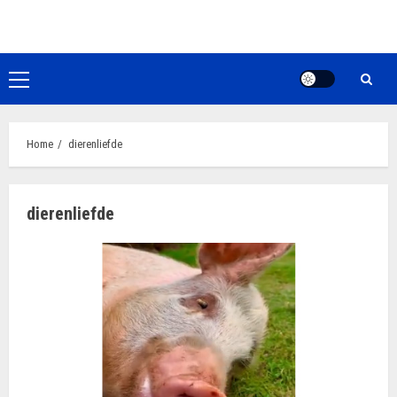
Ga
naar
de
inhoud
Primair
menu
Home
dierenliefde
dierenliefde