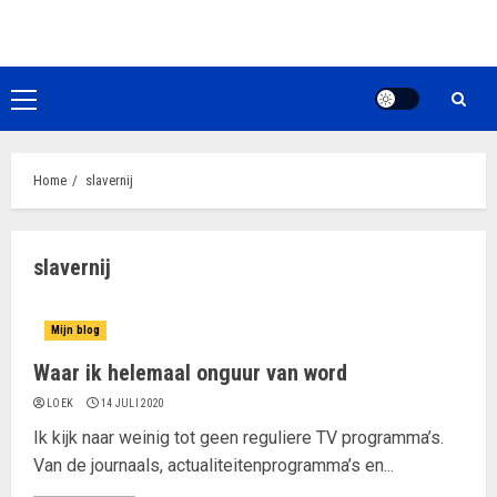
Ga
naar
de
inhoud
Primair
menu
Home
slavernij
slavernij
Mijn blog
Waar ik helemaal onguur van word
LOEK
14 JULI 2020
Ik kijk naar weinig tot geen reguliere TV programma’s.
Van de journaals, actualiteitenprogramma’s en...