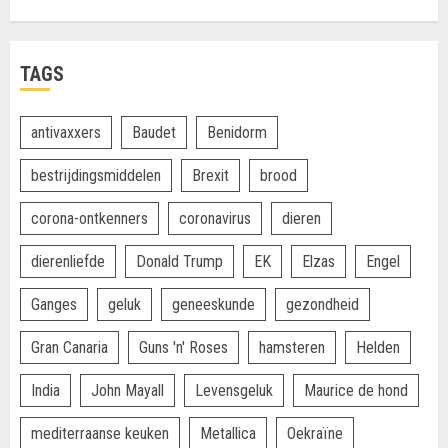
TAGS
antivaxxers
Baudet
Benidorm
bestrijdingsmiddelen
Brexit
brood
corona-ontkenners
coronavirus
dieren
dierenliefde
Donald Trump
EK
Elzas
Engel
Ganges
geluk
geneeskunde
gezondheid
Gran Canaria
Guns 'n' Roses
hamsteren
Helden
India
John Mayall
Levensgeluk
Maurice de hond
mediterraanse keuken
Metallica
Oekraïne