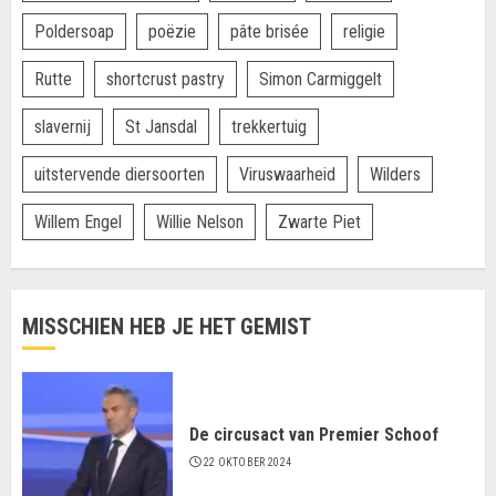
Poldersoap
poëzie
pâte brisée
religie
Rutte
shortcrust pastry
Simon Carmiggelt
slavernij
St Jansdal
trekkertuig
uitstervende diersoorten
Viruswaarheid
Wilders
Willem Engel
Willie Nelson
Zwarte Piet
MISSCHIEN HEB JE HET GEMIST
De circusact van Premier Schoof
22 OKTOBER 2024