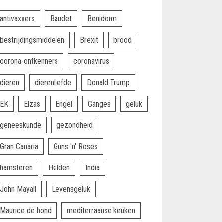
antivaxxers
Baudet
Benidorm
bestrijdingsmiddelen
Brexit
brood
corona-ontkenners
coronavirus
dieren
dierenliefde
Donald Trump
EK
Elzas
Engel
Ganges
geluk
geneeskunde
gezondheid
Gran Canaria
Guns 'n' Roses
hamsteren
Helden
India
John Mayall
Levensgeluk
Maurice de hond
mediterraanse keuken