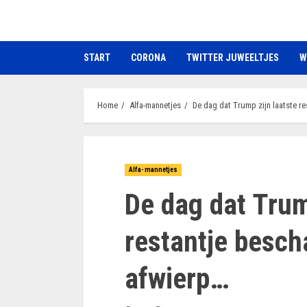
Ga
naar
de
START
CORONA
TWITTER JUWEELTJES
W
inhoud
Home
Alfa-mannetjes
De dag dat Trump zijn laatste r
Alfa-mannetjes
De dag dat Trum
restantje besch
afwierp…