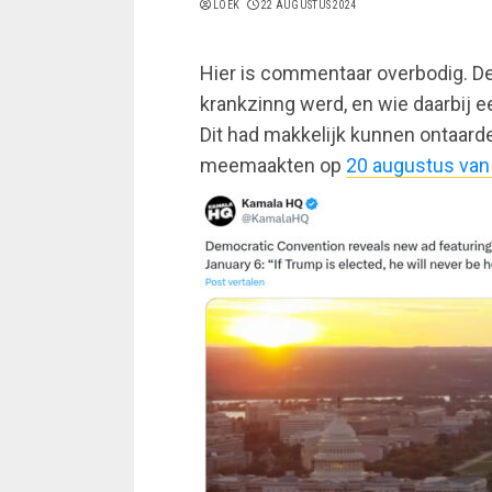
LOEK
22 AUGUSTUS 2024
Hier is commentaar overbodig. D
krankzinng werd, en wie daarbij e
Dit had makkelijk kunnen ontaarden
meemaakten op
20 augustus van
Doorgaan
met
lezen