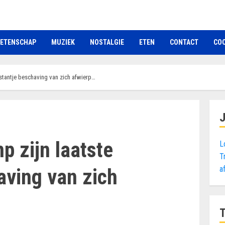
ETENSCHAP
MUZIEK
NOSTALGIE
ETEN
CONTACT
COO
estantje beschaving van zich afwierp…
p zijn laatste
L
T
a
aving van zich