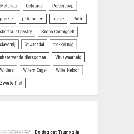
Metallica
Oekraïne
Poldersoap
poëzie
pâte brisée
religie
Rutte
shortcrust pastry
Simon Carmiggelt
slavernij
St Jansdal
trekkertuig
uitstervende diersoorten
Viruswaarheid
Wilders
Willem Engel
Willie Nelson
Zwarte Piet
De dag dat Trump zijn