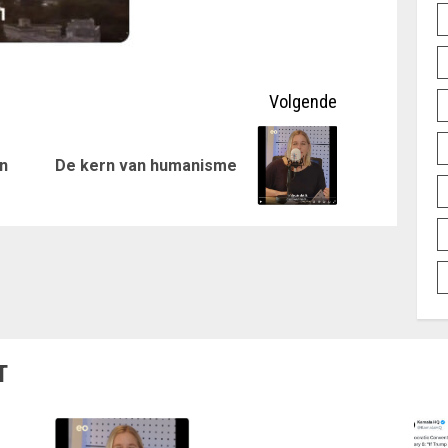
Volgende
Vorig
Volgende
n
De kern van humanisme
bericht:
bericht:
T