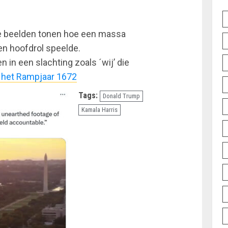
e beelden tonen hoe een massa
en hoofdrol speelde.
 in een slachting zoals ´wij’ die
 het Rampjaar 1672
Tags:
Donald Trump
Kamala Harris