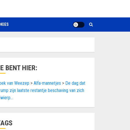
KIES
JE BENT HIER:
oek van Weezep
>
Alfa-mannetjes
>
De dag dat
rump zijn laatste restantje beschaving van zich
fwierp…
TAGS