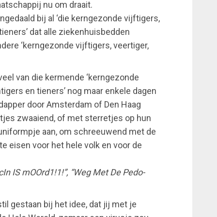
atschappij nu om draait.
ngedaald bij al ‘die kerngezonde vijftigers,
n tieners’ dat alle ziekenhuisbedden
re ‘kerngezonde vijftigers, veertiger,
eveel van die kermende ‘kerngezonde
wintigers en tieners’ nog maar enkele dagen
dapper door Amsterdam of Den Haag
jes zwaaiend, of met sterretjes op hun
duniformpje aan, om schreeuwend met de
e eisen voor het hele volk en voor de
cIn IS mOOrd1!1!”, “Weg Met De Pedo-
l gestaan bij het idee, dat jij met je