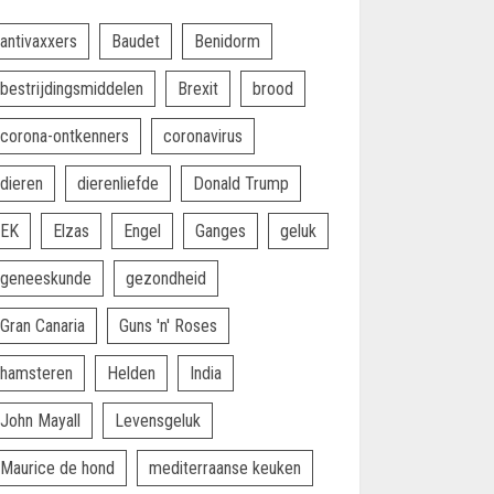
antivaxxers
Baudet
Benidorm
bestrijdingsmiddelen
Brexit
brood
corona-ontkenners
coronavirus
dieren
dierenliefde
Donald Trump
EK
Elzas
Engel
Ganges
geluk
geneeskunde
gezondheid
Gran Canaria
Guns 'n' Roses
hamsteren
Helden
India
John Mayall
Levensgeluk
Maurice de hond
mediterraanse keuken