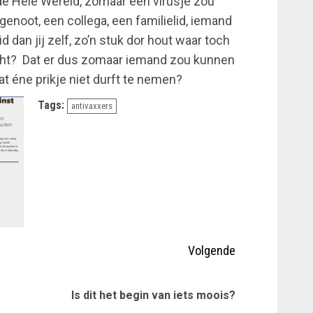
 Hele Wereld, zomaar een virusje zou
enoot, een collega, een familielid, iemand
dan jij zelf, zo’n stuk dor hout waar toch
t? Dat er dus zomaar iemand zou kunnen
at éne prikje niet durft te nemen?
Tags:
antivaxxers
Volgende
Vorig
Volgende
Is dit het begin van iets moois?
bericht:
bericht: