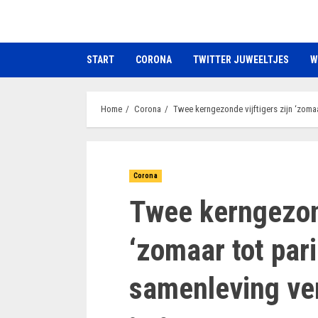
Ga
naar
de
START
CORONA
TWITTER JUWEELTJES
W
inhoud
Home
Corona
Twee kerngezonde vijftigers zijn ‘zomaa
Corona
Twee kerngezond
‘zomaar tot par
samenleving ver