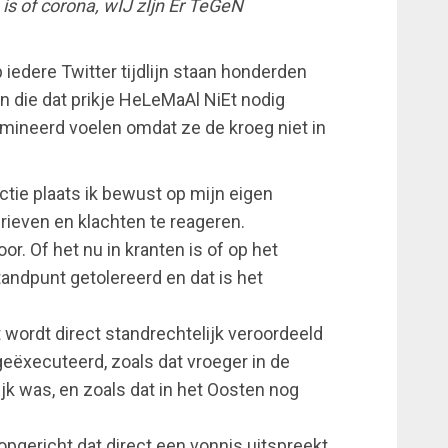
 is of corona, wIJ zIjn Er TeGeN
op iedere Twitter tijdlijn staan honderden
n die dat prikje HeLeMaAl NiEt nodig
imineerd voelen omdat ze de kroeg niet in
actie plaats ik bewust op mijn eigen
brieven en klachten te reageren.
r. Of het nu in kranten is of op het
tandpunt getolereerd en dat is het
wordt direct standrechtelijk veroordeeld
eëxecuteerd, zoals dat vroeger in de
k was, en zoals dat in het Oosten nog
opgericht dat direct een vonnis uitspreekt