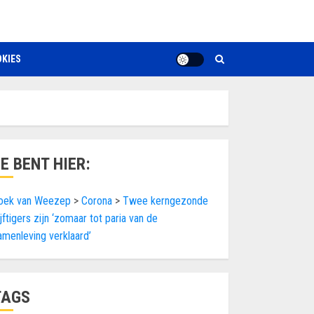
KIES
JE BENT HIER:
oek van Weezep
>
Corona
>
Twee kerngezonde
ijftigers zijn ‘zomaar tot paria van de
amenleving verklaard’
TAGS