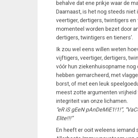
behalve dat ene prikje waar de ma
Daarnaast, is het nog steeds niet i
veertiger, dertigers, twintigers e
momenteel worden bezet door ande
dertigers, twintigers en tieners’.
Ik zou wel eens willen weten ho
vijftigers, veertiger, dertigers, t
vóór hun ziekenhuisopname nog 
hebben gemarcheerd, met vlagget
borst, of met een leuk speelgoe
meest zotte argumenten vrijheid t
integriteit van onze lichamen.
“eR iS gEeN pAnDeMiE1!1!”, “VaC
Elite!!!”
En heeft er ooit weleens iemand sti