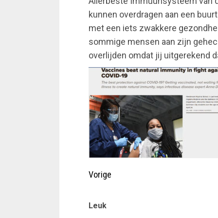
Allerbeste Immuunsysteem van de
kunnen overdragen aan een buurtg
met een iets zwakkere gezondheid 
sommige mensen aan zijn gehech
overlijden omdat jij uitgerekend d
Doorgaan
met
lezen
Vorige
Leuk