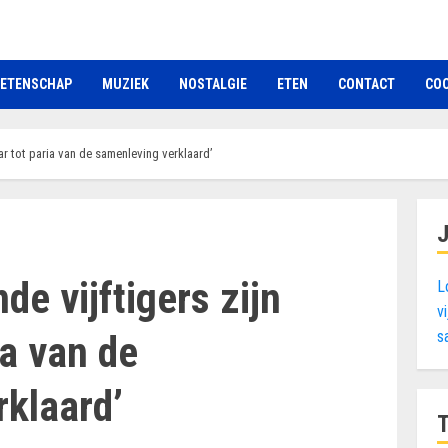
ETENSCHAP
MUZIEK
NOSTALGIE
ETEN
CONTACT
COO
r tot paria van de samenleving verklaard’
e vijftigers zijn
L
v
s
ia van de
klaard’