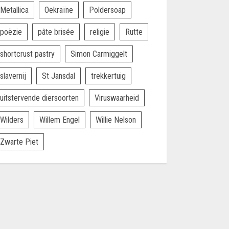
Metallica
Oekraïne
Poldersoap
poëzie
pâte brisée
religie
Rutte
shortcrust pastry
Simon Carmiggelt
slavernij
St Jansdal
trekkertuig
uitstervende diersoorten
Viruswaarheid
Wilders
Willem Engel
Willie Nelson
Zwarte Piet