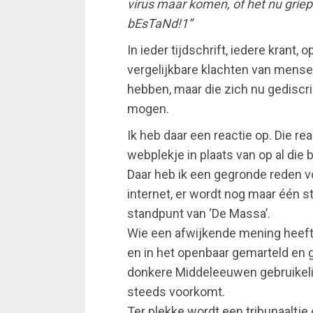
virus maar komen, of het nu griep
bEsTaNd!1”
In ieder tijdschrift, iedere krant, 
vergelijkbare klachten van mense
hebben, maar die zich nu gediscr
mogen.
Ik heb daar een reactie op. Die re
webplekje in plaats van op al die 
Daar heb ik een gegronde reden voo
internet, er wordt nog maar één s
standpunt van ‘De Massa’.
Wie een afwijkende mening heeft 
en in het openbaar gemarteld en g
donkere Middeleeuwen gebruikelij
steeds voorkomt.
Ter plekke wordt een tribunaaltje 