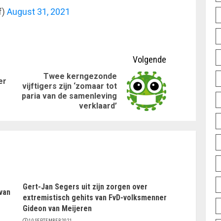
f)
August 31, 2021
Volgende
Twee kerngezonde
er
vijftigers zijn ‘zomaar tot
Vorig
Volgende
paria van de samenleving
bericht:
bericht:
verklaard’
Gert-Jan Segers uit zijn zorgen over
van
extremistisch gehits van FvD-volksmenner
Gideon van Meijeren
10 SEPTEMBER 2021