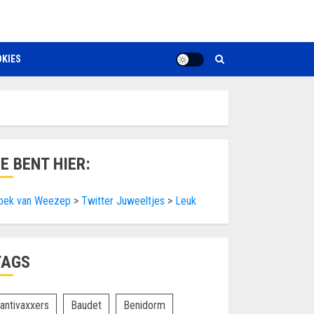
KIES
JE BENT HIER:
oek van Weezep
>
Twitter Juweeltjes
>
Leuk
TAGS
antivaxxers
Baudet
Benidorm