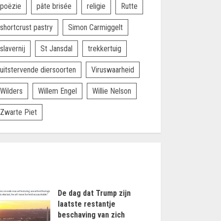
poëzie
pâte brisée
religie
Rutte
shortcrust pastry
Simon Carmiggelt
slavernij
St Jansdal
trekkertuig
uitstervende diersoorten
Viruswaarheid
Wilders
Willem Engel
Willie Nelson
Zwarte Piet
De dag dat Trump zijn
laatste restantje
beschaving van zich