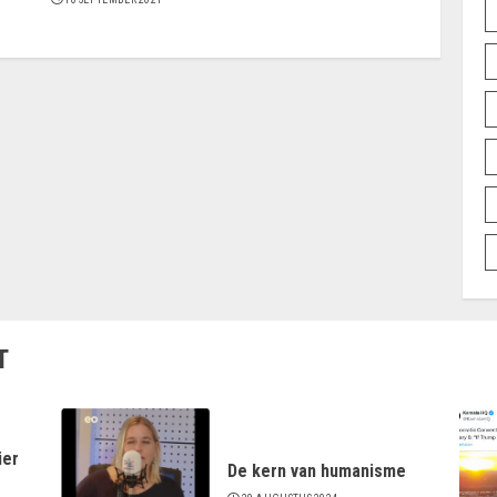
T
ier
De kern van humanisme