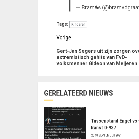
— Bram🏍 (@bramvdgraa
Tags:
Kinderen
Doorgaan
Vorige
met
Gert-Jan Segers uit zijn zorgen ov
extremistisch gehits van FvD-
lezen
volksmenner Gideon van Meijeren
GERELATEERD NIEUWS
Tussenstand Engel vs 
Ranst 0-937
18 SEPTEMBER 2021