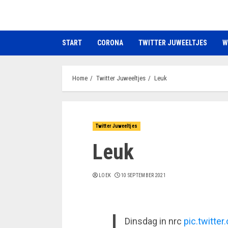
Ga
naar
de
START
CORONA
TWITTER JUWEELTJES
W
inhoud
Home
Twitter Juweeltjes
Leuk
Twitter Juweeltjes
Leuk
LOEK
10 SEPTEMBER 2021
Dinsdag in nrc
pic.twitt