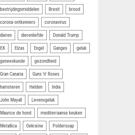
bestrijdingsmiddelen
Brexit
brood
corona-ontkenners
coronavirus
dieren
dierenliefde
Donald Trump
EK
Elzas
Engel
Ganges
geluk
geneeskunde
gezondheid
Gran Canaria
Guns 'n' Roses
hamsteren
Helden
India
John Mayall
Levensgeluk
Maurice de hond
mediterraanse keuken
Metallica
Oekraïne
Poldersoap