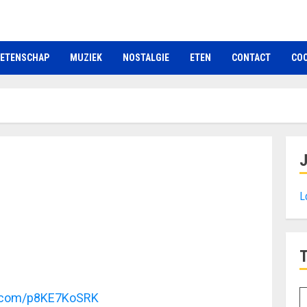
ETENSCHAP
MUZIEK
NOSTALGIE
ETEN
CONTACT
COO
L
er.com/p8KE7KoSRK