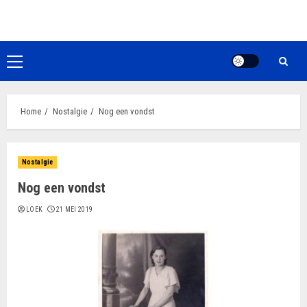
Ga
naar
de
inhoud
Primair
menu
Home
Nostalgie
Nog een vondst
Nostalgie
Nog een vondst
LOEK
21 MEI 2019