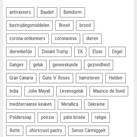
antivaxxers
Baudet
Benidorm
bestrijdingsmiddelen
Brexit
brood
corona-ontkenners
coronavirus
dieren
dierenliefde
Donald Trump
EK
Elzas
Engel
Ganges
geluk
geneeskunde
gezondheid
Gran Canaria
Guns 'n' Roses
hamsteren
Helden
India
John Mayall
Levensgeluk
Maurice de hond
mediterraanse keuken
Metallica
Oekraïne
Poldersoap
poëzie
pâte brisée
religie
Rutte
shortcrust pastry
Simon Carmiggelt