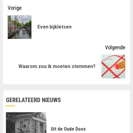
Doorgaan
Vorige
met
Vor
Even bijkletsen
lezen
ber
Volgende
Volgende
Waarom zou ik moeten stemmen?
bericht:
GERELATEERD NIEUWS
Uit de Oude Doos