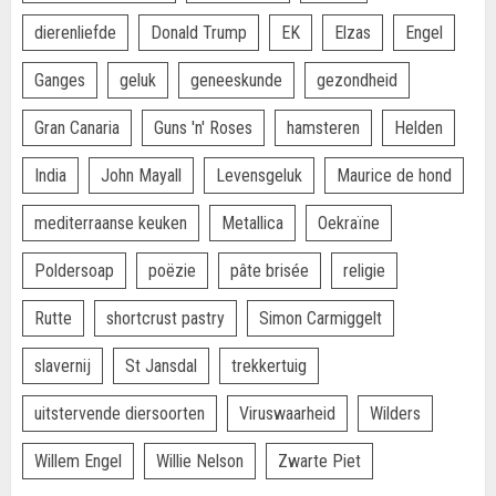
dierenliefde
Donald Trump
EK
Elzas
Engel
Ganges
geluk
geneeskunde
gezondheid
Gran Canaria
Guns 'n' Roses
hamsteren
Helden
India
John Mayall
Levensgeluk
Maurice de hond
mediterraanse keuken
Metallica
Oekraïne
Poldersoap
poëzie
pâte brisée
religie
Rutte
shortcrust pastry
Simon Carmiggelt
slavernij
St Jansdal
trekkertuig
uitstervende diersoorten
Viruswaarheid
Wilders
Willem Engel
Willie Nelson
Zwarte Piet