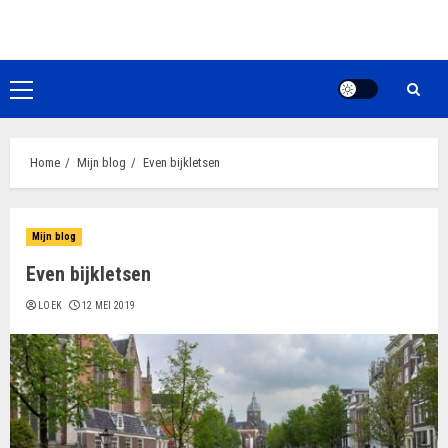
Ga
naar
de
inhoud
Primair
menu
Home
Mijn blog
Even bijkletsen
Mijn blog
Even bijkletsen
LOEK
12 MEI 2019