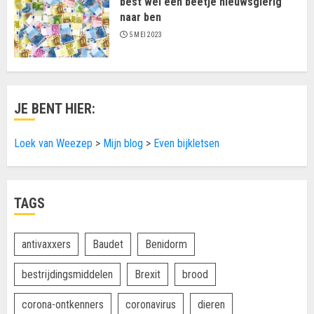
best wel een beetje nieuwsgierig
naar ben
5 MEI 2023
JE BENT HIER:
Loek van Weezep
>
Mijn blog
>
Even bijkletsen
TAGS
antivaxxers
Baudet
Benidorm
bestrijdingsmiddelen
Brexit
brood
corona-ontkenners
coronavirus
dieren