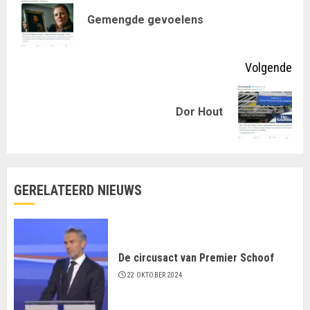
met
Vor
Gemengde gevoelens
lezen
ber
Volgende
Volgende
Dor Hout
bericht:
GERELATEERD NIEUWS
De circusact van Premier Schoof
22 OKTOBER 2024