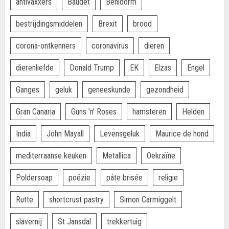
antivaxxers
Baudet
Benidorm
bestrijdingsmiddelen
Brexit
brood
corona-ontkenners
coronavirus
dieren
dierenliefde
Donald Trump
EK
Elzas
Engel
Ganges
geluk
geneeskunde
gezondheid
Gran Canaria
Guns 'n' Roses
hamsteren
Helden
India
John Mayall
Levensgeluk
Maurice de hond
mediterraanse keuken
Metallica
Oekraïne
Poldersoap
poëzie
pâte brisée
religie
Rutte
shortcrust pastry
Simon Carmiggelt
slavernij
St Jansdal
trekkertuig