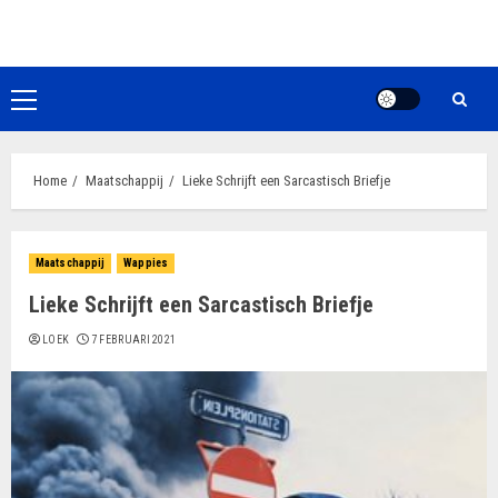
Ga
naar
de
inhoud
Primair
menu
Home
Maatschappij
Lieke Schrijft een Sarcastisch Briefje
Maatschappij
Wappies
Lieke Schrijft een Sarcastisch Briefje
LOEK
7 FEBRUARI 2021