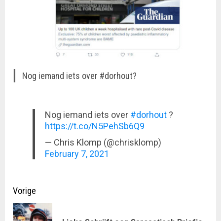
Nog iemand iets over #dorhout?
Nog iemand iets over
#dorhout
?
https://t.co/N5PehSb6Q9
— Chris Klomp (@chrisklomp)
February 7, 2021
Doorgaan
Vorige
met
Vor