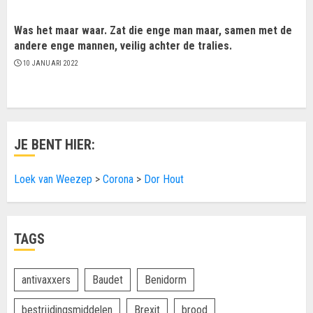
Was het maar waar. Zat die enge man maar, samen met de
andere enge mannen, veilig achter de tralies.
10 JANUARI 2022
JE BENT HIER:
Loek van Weezep
>
Corona
>
Dor Hout
TAGS
antivaxxers
Baudet
Benidorm
bestrijdingsmiddelen
Brexit
brood