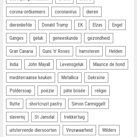
corona-ontkenners
coronavirus
dieren
dierenliefde
Donald Trump
EK
Elzas
Engel
Ganges
geluk
geneeskunde
gezondheid
Gran Canaria
Guns 'n' Roses
hamsteren
Helden
India
John Mayall
Levensgeluk
Maurice de hond
mediterraanse keuken
Metallica
Oekraïne
Poldersoap
poëzie
pâte brisée
religie
Rutte
shortcrust pastry
Simon Carmiggelt
slavernij
St Jansdal
trekkertuig
uitstervende diersoorten
Viruswaarheid
Wilders