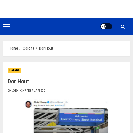
Ga
naar
de
inhoud
Primair
menu
Home
Corona
Dor Hout
Corona
Dor Hout
LOEK
7 FEBRUARI 2021