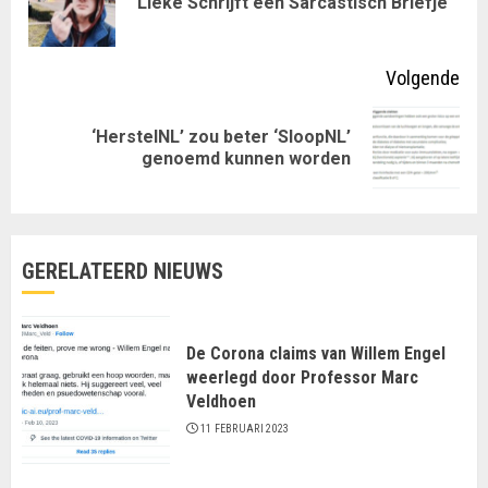
Lieke Schrijft een Sarcastisch Briefje
lezen
ber
Volgende
‘HerstelNL’ zou beter ‘SloopNL’
Volgende
genoemd kunnen worden
bericht:
GERELATEERD NIEUWS
De Corona claims van Willem Engel
weerlegd door Professor Marc
Veldhoen
11 FEBRUARI 2023