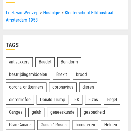
Loek van Weezep
>
Nostalgie
>
Kleuterschool Billitonstraat
Amsterdam 1953
TAGS
antivaxxers
Baudet
Benidorm
bestrijdingsmiddelen
Brexit
brood
corona-ontkenners
coronavirus
dieren
dierenliefde
Donald Trump
EK
Elzas
Engel
Ganges
geluk
geneeskunde
gezondheid
Gran Canaria
Guns 'n' Roses
hamsteren
Helden