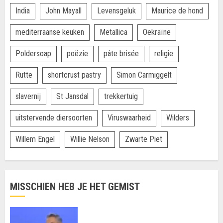
India
John Mayall
Levensgeluk
Maurice de hond
mediterraanse keuken
Metallica
Oekraïne
Poldersoap
poëzie
pâte brisée
religie
Rutte
shortcrust pastry
Simon Carmiggelt
slavernij
St Jansdal
trekkertuig
uitstervende diersoorten
Viruswaarheid
Wilders
Willem Engel
Willie Nelson
Zwarte Piet
MISSCHIEN HEB JE HET GEMIST