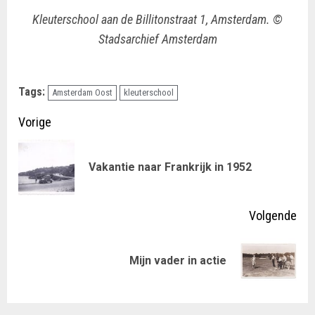
Kleuterschool aan de Billitonstraat 1, Amsterdam. ©
Stadsarchief Amsterdam
Tags:
Amsterdam Oost
kleuterschool
Doorgaan
Vorige
met
Vor
Vakantie naar Frankrijk in 1952
lezen
ber
Volgende
Volgende
Mijn vader in actie
bericht: