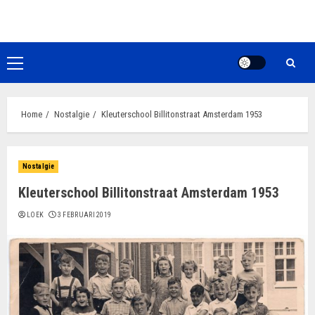
Ga
naar
de
inhoud
Primair
menu
Home
Nostalgie
Kleuterschool Billitonstraat Amsterdam 1953
Nostalgie
Kleuterschool Billitonstraat Amsterdam 1953
LOEK
3 FEBRUARI 2019