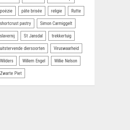
poëzie
pâte brisée
religie
Rutte
shortcrust pastry
Simon Carmiggelt
slavernij
St Jansdal
trekkertuig
uitstervende diersoorten
Viruswaarheid
Wilders
Willem Engel
Willie Nelson
Zwarte Piet