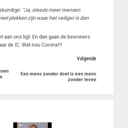
eskundige:
“Ja, steeds meer mensen
eel plekken zijn waar het veiliger is dan
het aan ons ligt. En dan gaan de bewoners
aar de IC. Wat nou Corona!!!
Volgende
doen
Een mens zonder doel is een mens
Vorig
Volgende
an
zonder leven
bericht:
bericht: