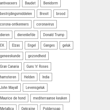
antivaxxers
Baudet
Benidorm
bestrijdingsmiddelen
Brexit
brood
corona-ontkenners
coronavirus
dieren
dierenliefde
Donald Trump
EK
Elzas
Engel
Ganges
geluk
geneeskunde
gezondheid
Gran Canaria
Guns 'n' Roses
hamsteren
Helden
India
John Mayall
Levensgeluk
Maurice de hond
mediterraanse keuken
Metallica
Oekraïne
Poldersoap