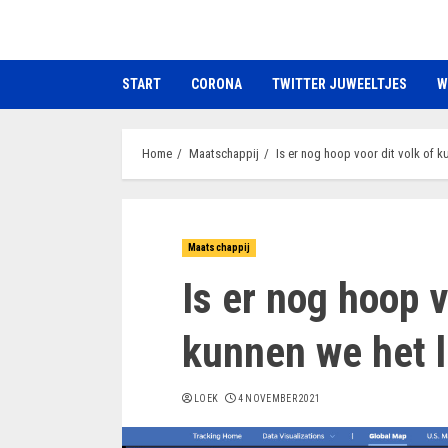
Ga
naar
de
START
CORONA
TWITTER JUWEELTJES
W
inhoud
Home
Maatschappij
Is er nog hoop voor dit volk of k
Maatschappij
Is er nog hoop v
kunnen we het l
LOEK
4 NOVEMBER 2021