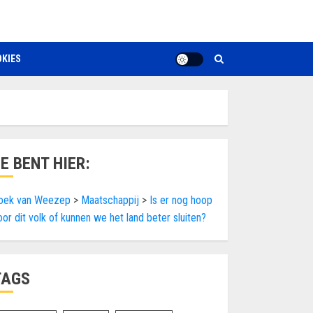
KIES
JE BENT HIER:
oek van Weezep
>
Maatschappij
>
Is er nog hoop
oor dit volk of kunnen we het land beter sluiten?
TAGS