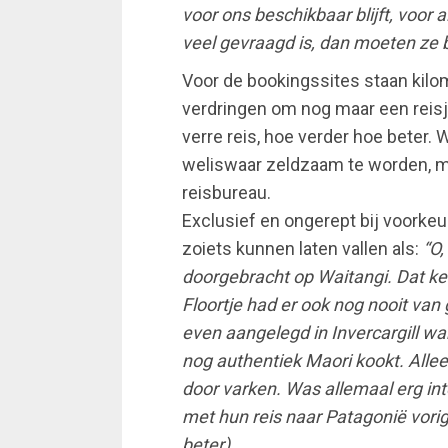
voor ons beschikbaar blijft, voor a
veel gevraagd is, dan moeten ze bij
Voor de bookingssites staan kilome
verdringen om nog maar een reisj
verre reis, hoe verder hoe beter. 
weliswaar zeldzaam te worden, ma
reisbureau.
Exclusief en ongerept bij voorke
zoiets kunnen laten vallen als:
“O,
doorgebracht op Waitangi. Dat ken
Floortje had er ook nog nooit va
even aangelegd in Invercargill wan
nog authentiek Maori kookt. All
door varken. Was allemaal erg int
met hun reis naar Patagonië vorig
beter).