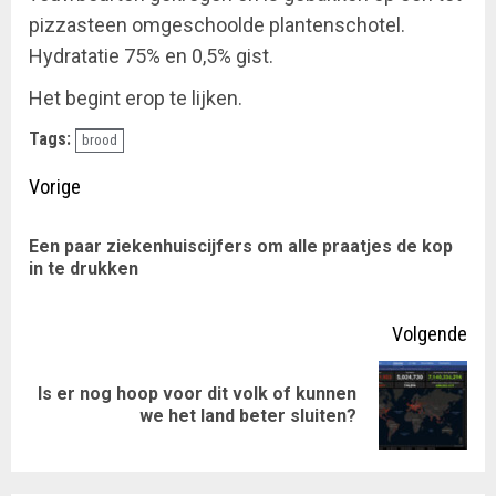
pizzasteen omgeschoolde plantenschotel.
Hydratatie 75% en 0,5% gist.
Het begint erop te lijken.
Tags:
brood
Doorgaan
Vorige
met
Een paar ziekenhuiscijfers om alle praatjes de kop
Vor
lezen
in te drukken
ber
Volgende
Is er nog hoop voor dit volk of kunnen
Volgende
we het land beter sluiten?
bericht: