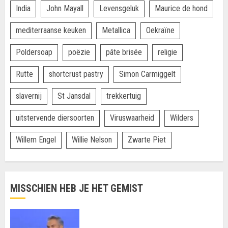
India
John Mayall
Levensgeluk
Maurice de hond
mediterraanse keuken
Metallica
Oekraïne
Poldersoap
poëzie
pâte brisée
religie
Rutte
shortcrust pastry
Simon Carmiggelt
slavernij
St Jansdal
trekkertuig
uitstervende diersoorten
Viruswaarheid
Wilders
Willem Engel
Willie Nelson
Zwarte Piet
MISSCHIEN HEB JE HET GEMIST