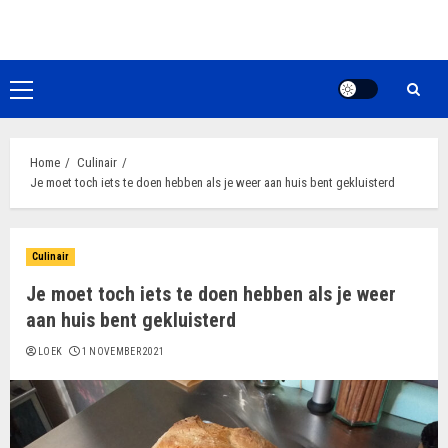
Ga
naar
de
inhoud
Primair
menu
Home
Culinair
Je moet toch iets te doen hebben als je weer aan huis bent gekluisterd
Culinair
Je moet toch iets te doen hebben als je weer
aan huis bent gekluisterd
LOEK
1 NOVEMBER 2021