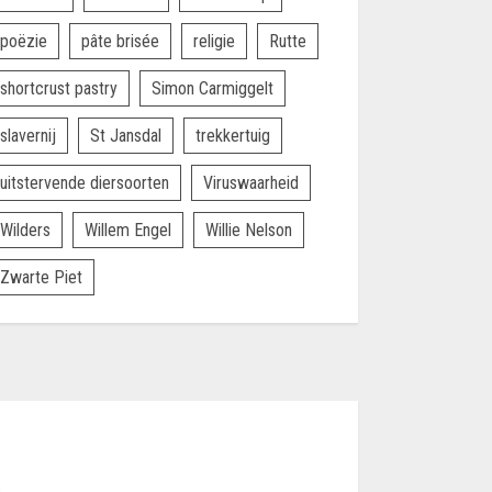
poëzie
pâte brisée
religie
Rutte
shortcrust pastry
Simon Carmiggelt
slavernij
St Jansdal
trekkertuig
uitstervende diersoorten
Viruswaarheid
Wilders
Willem Engel
Willie Nelson
Zwarte Piet