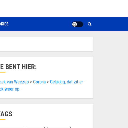
KIES
JE BENT HIER:
oek van Weezep
>
Corona
>
Gelukkig, dat zit er
ok weer op
TAGS