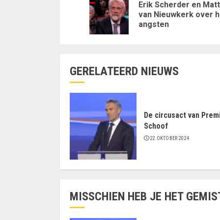
met
Erik Scherder en Matt
van Nieuwkerk over 
lezen
angsten
GERELATEERD NIEUWS
De circusact van Prem
Schoof
22 OKTOBER 2024
MISSCHIEN HEB JE HET GEMIS