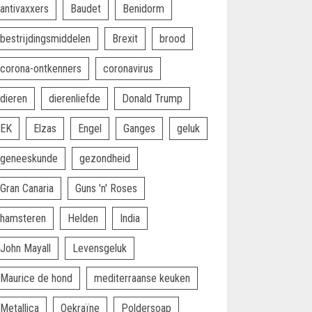
antivaxxers
Baudet
Benidorm
bestrijdingsmiddelen
Brexit
brood
corona-ontkenners
coronavirus
dieren
dierenliefde
Donald Trump
EK
Elzas
Engel
Ganges
geluk
geneeskunde
gezondheid
Gran Canaria
Guns 'n' Roses
hamsteren
Helden
India
John Mayall
Levensgeluk
Maurice de hond
mediterraanse keuken
Metallica
Oekraïne
Poldersoap