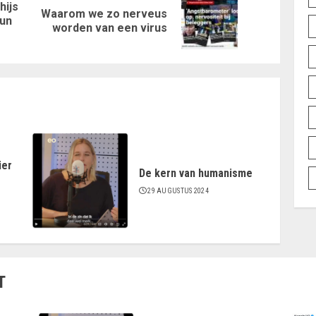
hijs
Waarom we zo nerveus
Vorig
Volgende
hun
worden van een virus
bericht:
bericht:
ier
De kern van humanisme
29 AUGUSTUS 2024
T