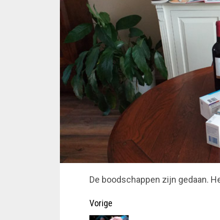
De boodschappen zijn gedaan. H
Doorgaan
Vorige