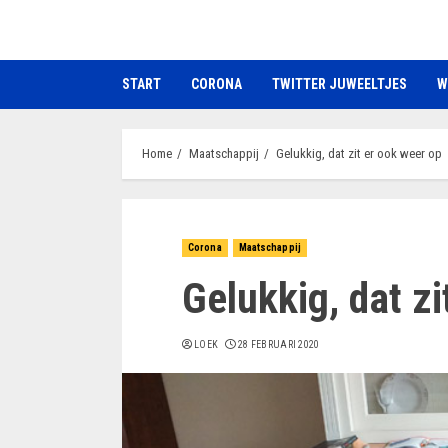
Ga
naar
de
START
CORONA
TWITTER JUWEELTJES
W
inhoud
Home
Maatschappij
Gelukkig, dat zit er ook weer op
Corona
Maatschappij
Gelukkig, dat zi
LOEK
28 FEBRUARI 2020