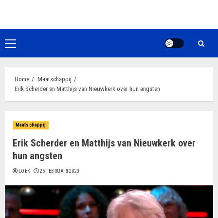
Ga
naar
de
inhoud
Primair
menu
Home
Maatschappij
Erik Scherder en Matthijs van Nieuwkerk over hun angsten
Maatschappij
Erik Scherder en Matthijs van Nieuwkerk over
hun angsten
LOEK
25 FEBRUARI 2020