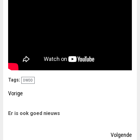
Tags:
DWDD
Doorgaan
Vorige
met
Vor
Er is ook goed nieuws
lezen
ber
Volgende