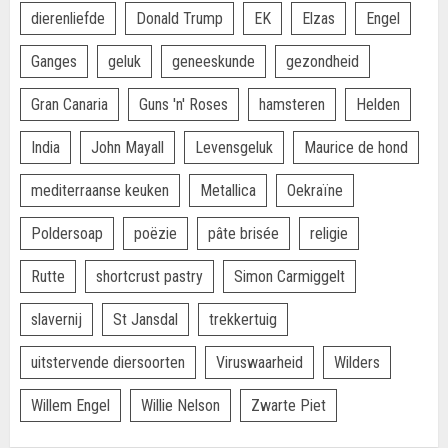
dierenliefde
Donald Trump
EK
Elzas
Engel
Ganges
geluk
geneeskunde
gezondheid
Gran Canaria
Guns 'n' Roses
hamsteren
Helden
India
John Mayall
Levensgeluk
Maurice de hond
mediterraanse keuken
Metallica
Oekraïne
Poldersoap
poëzie
pâte brisée
religie
Rutte
shortcrust pastry
Simon Carmiggelt
slavernij
St Jansdal
trekkertuig
uitstervende diersoorten
Viruswaarheid
Wilders
Willem Engel
Willie Nelson
Zwarte Piet