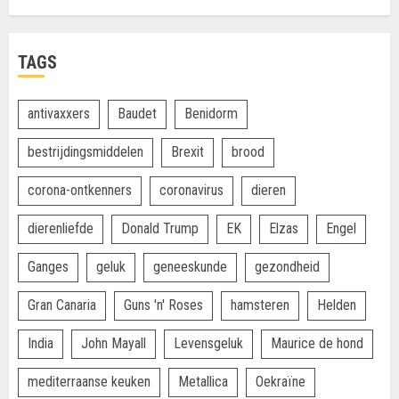
TAGS
antivaxxers
Baudet
Benidorm
bestrijdingsmiddelen
Brexit
brood
corona-ontkenners
coronavirus
dieren
dierenliefde
Donald Trump
EK
Elzas
Engel
Ganges
geluk
geneeskunde
gezondheid
Gran Canaria
Guns 'n' Roses
hamsteren
Helden
India
John Mayall
Levensgeluk
Maurice de hond
mediterraanse keuken
Metallica
Oekraïne