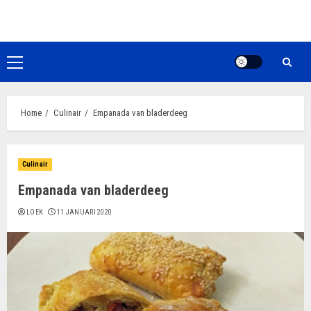
Ga
naar
de
inhoud
Primair
menu
Home
Culinair
Empanada van bladerdeeg
Culinair
Empanada van bladerdeeg
LOEK
11 JANUARI 2020