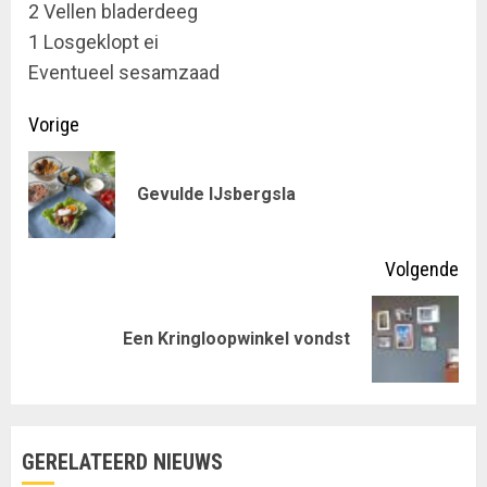
2 Vellen bladerdeeg
1 Losgeklopt ei
Eventueel sesamzaad
Doorgaan
Vorige
met
Vor
Gevulde IJsbergsla
lezen
ber
Volgende
Volgende
Een Kringloopwinkel vondst
bericht:
GERELATEERD NIEUWS