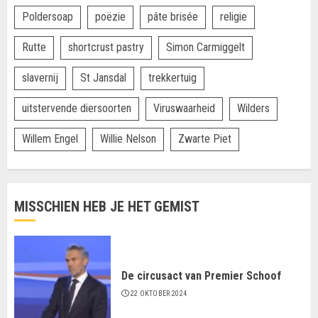
Poldersoap
poëzie
pâte brisée
religie
Rutte
shortcrust pastry
Simon Carmiggelt
slavernij
St Jansdal
trekkertuig
uitstervende diersoorten
Viruswaarheid
Wilders
Willem Engel
Willie Nelson
Zwarte Piet
MISSCHIEN HEB JE HET GEMIST
De circusact van Premier Schoof
22 OKTOBER 2024