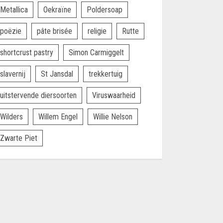
Metallica
Oekraïne
Poldersoap
poëzie
pâte brisée
religie
Rutte
shortcrust pastry
Simon Carmiggelt
slavernij
St Jansdal
trekkertuig
uitstervende diersoorten
Viruswaarheid
Wilders
Willem Engel
Willie Nelson
Zwarte Piet