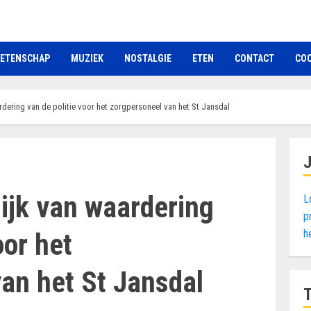
ETENSCHAP
MUZIEK
NOSTALGIE
ETEN
CONTACT
COO
rdering van de politie voor het zorgpersoneel van het St Jansdal
lijk van waardering
L
p
h
oor het
an het St Jansdal