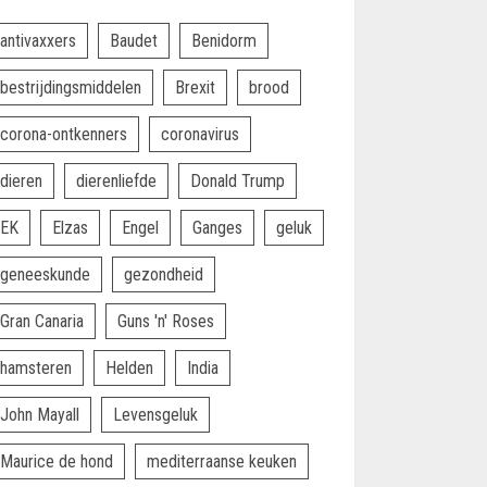
antivaxxers
Baudet
Benidorm
bestrijdingsmiddelen
Brexit
brood
corona-ontkenners
coronavirus
dieren
dierenliefde
Donald Trump
EK
Elzas
Engel
Ganges
geluk
geneeskunde
gezondheid
Gran Canaria
Guns 'n' Roses
hamsteren
Helden
India
John Mayall
Levensgeluk
Maurice de hond
mediterraanse keuken