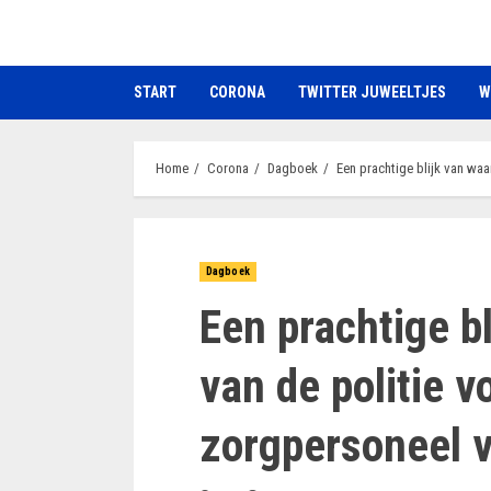
Ga
naar
de
START
CORONA
TWITTER JUWEELTJES
W
inhoud
Home
Corona
Dagboek
Een prachtige blijk van waa
Dagboek
Een prachtige b
van de politie v
zorgpersoneel v