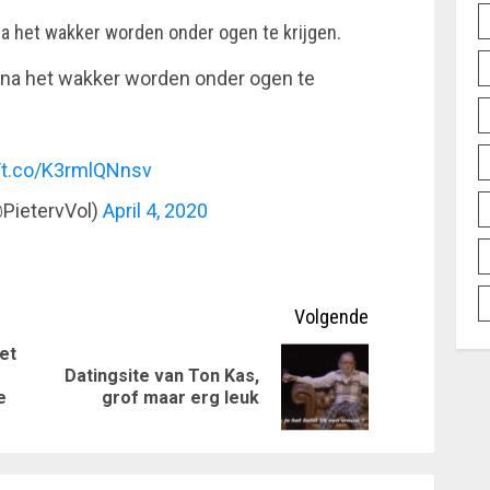
a het wakker worden onder ogen te krijgen.
 na het wakker worden onder ogen te
//t.co/K3rmlQNnsv
@PietervVol)
April 4, 2020
Volgende
et
Datingsite van Ton Kas,
Vorig
Volgende
e
grof maar erg leuk
bericht:
bericht: