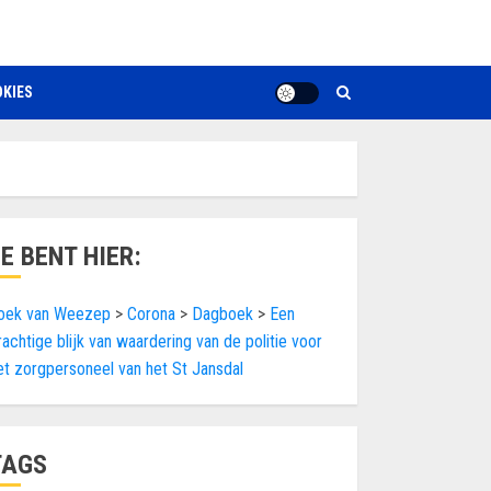
KIES
JE BENT HIER:
oek van Weezep
>
Corona
>
Dagboek
>
Een
rachtige blijk van waardering van de politie voor
et zorgpersoneel van het St Jansdal
TAGS