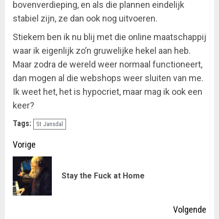
bovenverdieping, en als die plannen eindelijk
stabiel zijn, ze dan ook nog uitvoeren.
Stiekem ben ik nu blij met die online maatschappij
waar ik eigenlijk zo’n gruwelijke hekel aan heb.
Maar zodra de wereld weer normaal functioneert,
dan mogen al die webshops weer sluiten van me.
Ik weet het, het is hypocriet, maar mag ik ook een
keer?
Tags:
St Jansdal
Doorgaan
Vorige
met
Vor
Stay the Fuck at Home
lezen
ber
Volgende