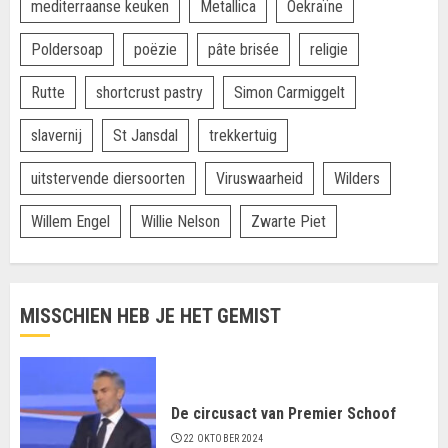
mediterraanse keuken
Metallica
Oekraïne
Poldersoap
poëzie
pâte brisée
religie
Rutte
shortcrust pastry
Simon Carmiggelt
slavernij
St Jansdal
trekkertuig
uitstervende diersoorten
Viruswaarheid
Wilders
Willem Engel
Willie Nelson
Zwarte Piet
MISSCHIEN HEB JE HET GEMIST
De circusact van Premier Schoof
22 OKTOBER 2024