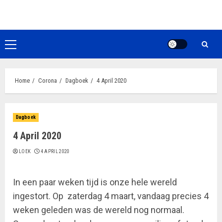
Ga
naar
de
inhoud
Primair
menu
Home
Corona
Dagboek
4 April 2020
Dagboek
4 April 2020
LOEK
4 APRIL 2020
In een paar weken tijd is onze hele wereld
ingestort. Op zaterdag 4 maart, vandaag precies 4
weken geleden was de wereld nog normaal.