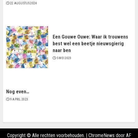
22 AUGUSTUS 2024
Een Gouwe Ouwe: Waar ik trouwens
best wel een beetje nieuwsgierig
naar ben
5 MEI 2023
Nog even…
9 APRIL 2023
Copyright © Alle rechten voorbehouden.
|
ChromeNews
door AF