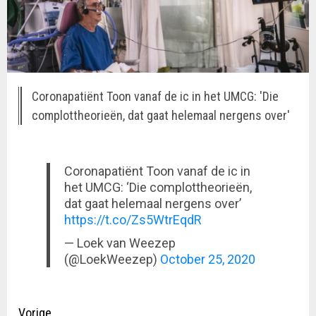
Coronapatiënt Toon vanaf de ic in het UMCG: 'Die
complottheorieën, dat gaat helemaal nergens over'
Coronapatiënt Toon vanaf de ic in
het UMCG: ‘Die complottheorieën,
dat gaat helemaal nergens over’
https://t.co/Zs5WtrEqdR
— Loek van Weezep
(@LoekWeezep)
October 25, 2020
Doorgaan
Vorige