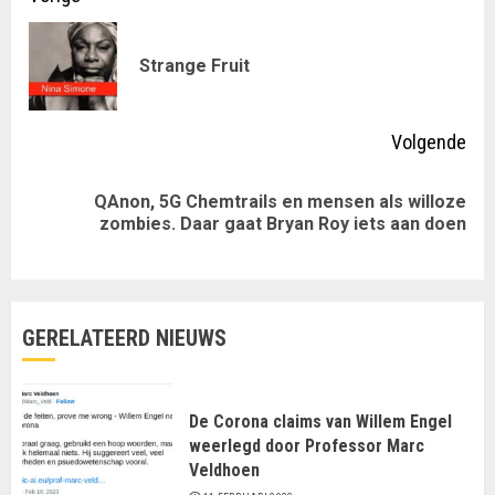
met
Vor
Strange Fruit
lezen
ber
Volgende
QAnon, 5G Chemtrails en mensen als willoze
Volgende
zombies. Daar gaat Bryan Roy iets aan doen
bericht:
GERELATEERD NIEUWS
De Corona claims van Willem Engel
weerlegd door Professor Marc
Veldhoen