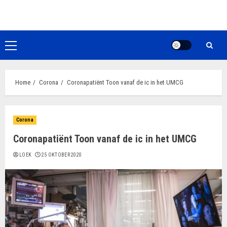
Ga
naar
de
inhoud
Primair
menu
Home
Corona
Coronapatiënt Toon vanaf de ic in het UMCG
Corona
Coronapatiënt Toon vanaf de ic in het UMCG
LOEK
25 OKTOBER 2020