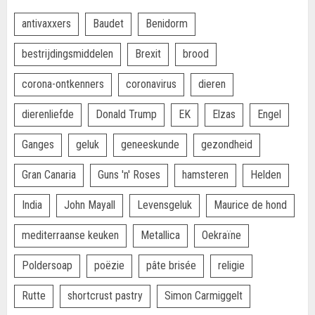
antivaxxers
Baudet
Benidorm
bestrijdingsmiddelen
Brexit
brood
corona-ontkenners
coronavirus
dieren
dierenliefde
Donald Trump
EK
Elzas
Engel
Ganges
geluk
geneeskunde
gezondheid
Gran Canaria
Guns 'n' Roses
hamsteren
Helden
India
John Mayall
Levensgeluk
Maurice de hond
mediterraanse keuken
Metallica
Oekraïne
Poldersoap
poëzie
pâte brisée
religie
Rutte
shortcrust pastry
Simon Carmiggelt