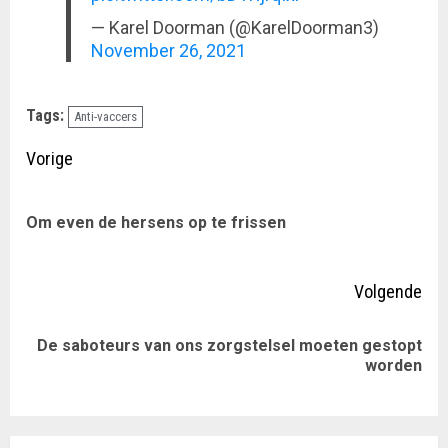
— Karel Doorman (@KarelDoorman3)
November 26, 2021
Tags:
Anti-vaccers
Doorgaan
Vorige
met
Vor
Om even de hersens op te frissen
lezen
ber
Volgende
De saboteurs van ons zorgstelsel moeten gestopt
Volgende
worden
bericht: