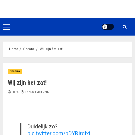
Ga
naar
de
inhoud
Primair
menu
Home
Corona
Wij zijn het zat!
Corona
Wij zijn het zat!
LOEK
27 NOVEMBER 2021
Duidelijk zo?
pic.twitter.com/bDYRjrqIxi