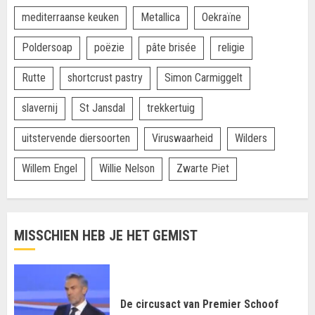
mediterraanse keuken
Metallica
Oekraïne
Poldersoap
poëzie
pâte brisée
religie
Rutte
shortcrust pastry
Simon Carmiggelt
slavernij
St Jansdal
trekkertuig
uitstervende diersoorten
Viruswaarheid
Wilders
Willem Engel
Willie Nelson
Zwarte Piet
MISSCHIEN HEB JE HET GEMIST
De circusact van Premier Schoof