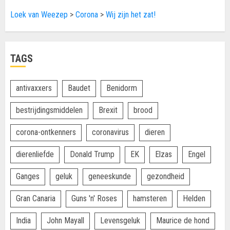
Loek van Weezep
>
Corona
>
Wij zijn het zat!
TAGS
antivaxxers
Baudet
Benidorm
bestrijdingsmiddelen
Brexit
brood
corona-ontkenners
coronavirus
dieren
dierenliefde
Donald Trump
EK
Elzas
Engel
Ganges
geluk
geneeskunde
gezondheid
Gran Canaria
Guns 'n' Roses
hamsteren
Helden
India
John Mayall
Levensgeluk
Maurice de hond