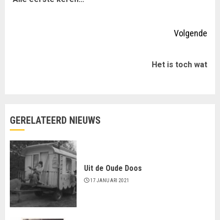
lezen
ber
Volgende
Volgende
Het is toch wat
bericht:
GERELATEERD NIEUWS
Uit de Oude Doos
17 JANUARI 2021