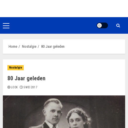
Ga
naar
de
inhoud
Primair
menu
Home
Nostalgie
80 Jaar geleden
Nostalgie
80 Jaar geleden
LOEK
5 MEI 2017