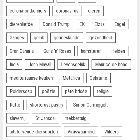
corona-ontkenners
coronavirus
dieren
dierenliefde
Donald Trump
EK
Elzas
Engel
Ganges
geluk
geneeskunde
gezondheid
Gran Canaria
Guns 'n' Roses
hamsteren
Helden
India
John Mayall
Levensgeluk
Maurice de hond
mediterraanse keuken
Metallica
Oekraïne
Poldersoap
poëzie
pâte brisée
religie
Rutte
shortcrust pastry
Simon Carmiggelt
slavernij
St Jansdal
trekkertuig
uitstervende diersoorten
Viruswaarheid
Wilders