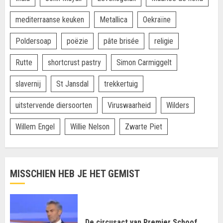
mediterraanse keuken
Metallica
Oekraïne
Poldersoap
poëzie
pâte brisée
religie
Rutte
shortcrust pastry
Simon Carmiggelt
slavernij
St Jansdal
trekkertuig
uitstervende diersoorten
Viruswaarheid
Wilders
Willem Engel
Willie Nelson
Zwarte Piet
MISSCHIEN HEB JE HET GEMIST
De circusact van Premier Schoof