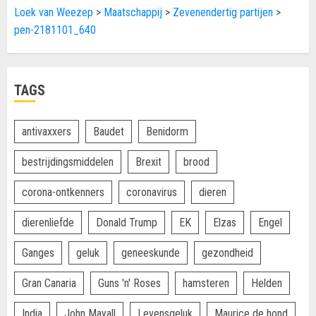
Loek van Weezep
>
Maatschappij
>
Zevenendertig partijen
>
pen-2181101_640
TAGS
antivaxxers
Baudet
Benidorm
bestrijdingsmiddelen
Brexit
brood
corona-ontkenners
coronavirus
dieren
dierenliefde
Donald Trump
EK
Elzas
Engel
Ganges
geluk
geneeskunde
gezondheid
Gran Canaria
Guns 'n' Roses
hamsteren
Helden
India
John Mayall
Levensgeluk
Maurice de hond