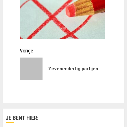
Doorgaan
Vorige
met
Vorig
Zevenendertig partijen
lezen
bericht:
JE BENT HIER: