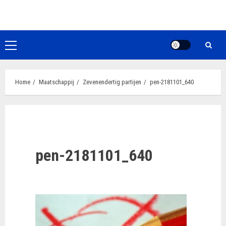
Ga
naar
de
inhoud
Primair
menu
Home
Maatschappij
Zevenendertig partijen
pen-2181101_640
pen-2181101_640