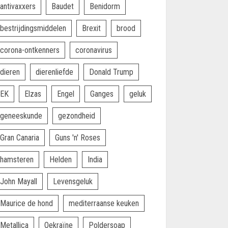
antivaxxers
Baudet
Benidorm
bestrijdingsmiddelen
Brexit
brood
corona-ontkenners
coronavirus
dieren
dierenliefde
Donald Trump
EK
Elzas
Engel
Ganges
geluk
geneeskunde
gezondheid
Gran Canaria
Guns 'n' Roses
hamsteren
Helden
India
John Mayall
Levensgeluk
Maurice de hond
mediterraanse keuken
Metallica
Oekraïne
Poldersoap