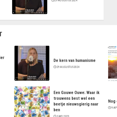
29 AUGUSTUS 2024
T
ier
De kern van humanisme
29 AUGUSTUS 2024
Een Gouwe Ouwe: Waar ik
trouwens best wel een
Nog 
beetje nieuwsgierig naar
9 AP
ben
5 MEI 2023