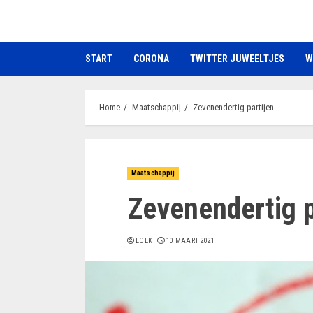
Ga
naar
de
START
CORONA
TWITTER JUWEELTJES
W
inhoud
Home
Maatschappij
Zevenendertig partijen
Maatschappij
Zevenendertig p
LOEK
10 MAART 2021