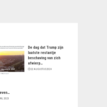
De dag dat Trump zijn
laatste restantje
beschaving van zich
afwierp…
22 AUGUSTUS 2024
even…
RIL 2023