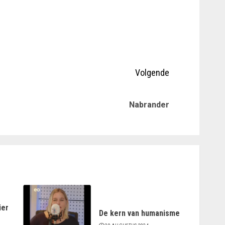
Volgende
Vorig
Volgende
Nabrander
bericht:
bericht:
ier
De kern van humanisme