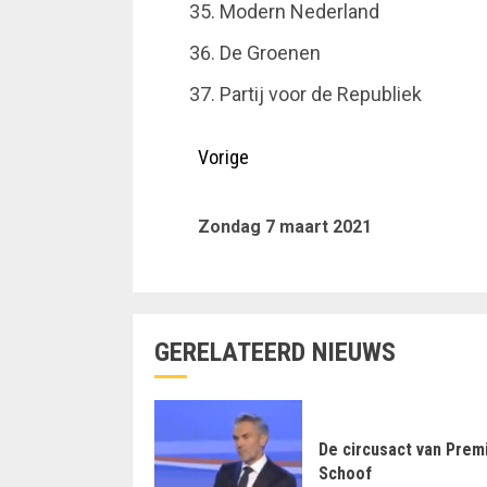
Modern Nederland
De Groenen
Partij voor de Republiek
Doorgaan
Vorige
met
Zondag 7 maart 2021
lezen
GERELATEERD NIEUWS
De circusact van Prem
Schoof