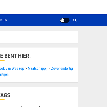
KIES
JE BENT HIER:
oek van Weezep
>
Maatschappij
>
Zevenendertig
artijen
TAGS