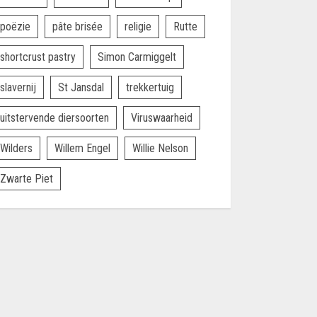
poëzie
pâte brisée
religie
Rutte
shortcrust pastry
Simon Carmiggelt
slavernij
St Jansdal
trekkertuig
uitstervende diersoorten
Viruswaarheid
Wilders
Willem Engel
Willie Nelson
Zwarte Piet