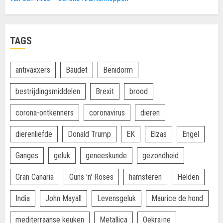
TAGS
antivaxxers
Baudet
Benidorm
bestrijdingsmiddelen
Brexit
brood
corona-ontkenners
coronavirus
dieren
dierenliefde
Donald Trump
EK
Elzas
Engel
Ganges
geluk
geneeskunde
gezondheid
Gran Canaria
Guns 'n' Roses
hamsteren
Helden
India
John Mayall
Levensgeluk
Maurice de hond
mediterraanse keuken
Metallica
Oekraïne