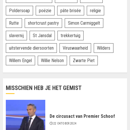
Poldersoap
poëzie
pâte brisée
religie
Rutte
shortcrust pastry
Simon Carmiggelt
slavernij
St Jansdal
trekkertuig
uitstervende diersoorten
Viruswaarheid
Wilders
Willem Engel
Willie Nelson
Zwarte Piet
MISSCHIEN HEB JE HET GEMIST
De circusact van Premier Schoof
22 OKTOBER 2024