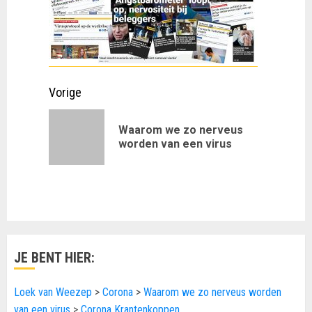
Doorgaan
Vorige
met
Waarom we zo nerveus
Vorig
lezen
worden van een virus
bericht:
JE BENT HIER:
Loek van Weezep
>
Corona
>
Waarom we zo nerveus worden
van een virus
>
Corona Krantenkoppen