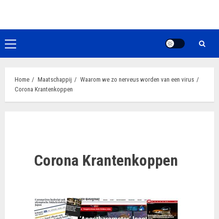
Ga
naar
de
inhoud
Primair
menu
Home
Maatschappij
Waarom we zo nerveus worden van een virus
Corona Krantenkoppen
Corona Krantenkoppen