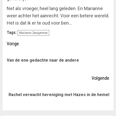
Net als vroeger, heel lang geleden. En Marianne
weer achter het aanrecht. Voor een betere wereld.
Het is dat ik er te oud voor ben…
Tags:
Marianne Zwagerman
Doorgaan
Vorige
met
Vor
Van de ene gedachte naar de andere
lezen
ber
Volgende
Volgende
Rachel verwacht hereniging met Hazes in de hemel
bericht: