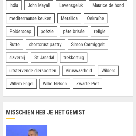
India
John Mayall
Levensgeluk
Maurice de hond
mediterraanse keuken
Metallica
Oekraïne
Poldersoap
poëzie
pâte brisée
religie
Rutte
shortcrust pastry
Simon Carmiggelt
slavernij
St Jansdal
trekkertuig
uitstervende diersoorten
Viruswaarheid
Wilders
Willem Engel
Willie Nelson
Zwarte Piet
MISSCHIEN HEB JE HET GEMIST