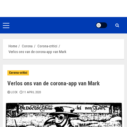
Ga
naar
de
inhoud
Primair
menu
Home
Corona
Corona-critici
Verlos ons van de corona-app van Mark
Corona-critici
Verlos ons van de corona-app van Mark
LOEK
11 APRIL 2020