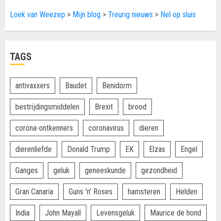
Loek van Weezep
>
Mijn blog
>
Treurig nieuws
>
Nel op sluis
TAGS
antivaxxers
Baudet
Benidorm
bestrijdingsmiddelen
Brexit
brood
corona-ontkenners
coronavirus
dieren
dierenliefde
Donald Trump
EK
Elzas
Engel
Ganges
geluk
geneeskunde
gezondheid
Gran Canaria
Guns 'n' Roses
hamsteren
Helden
India
John Mayall
Levensgeluk
Maurice de hond