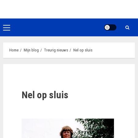
Ga
naar
de
inhoud
Primair
menu
Home
Mijn blog
Treurig nieuws
Nel op sluis
Nel op sluis