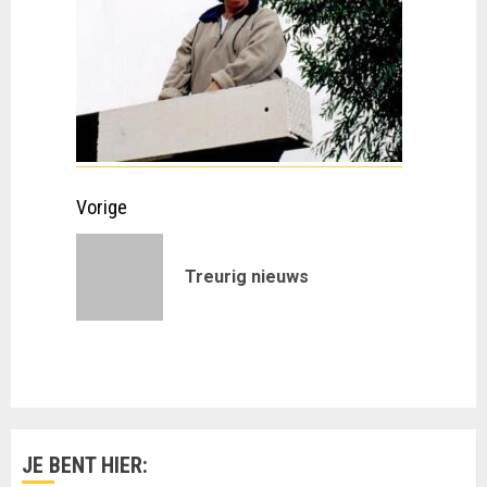
Doorgaan
Vorige
met
Vorig
Treurig nieuws
lezen
bericht:
JE BENT HIER: