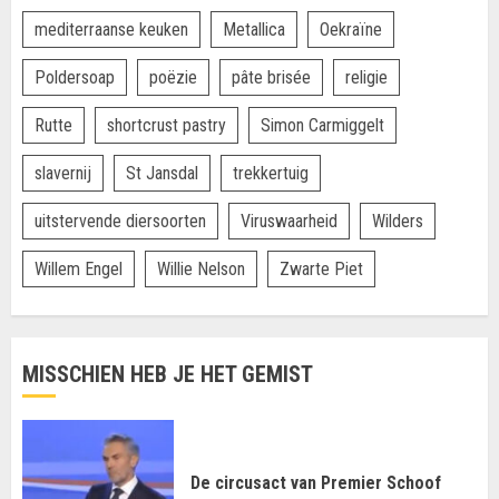
mediterraanse keuken
Metallica
Oekraïne
Poldersoap
poëzie
pâte brisée
religie
Rutte
shortcrust pastry
Simon Carmiggelt
slavernij
St Jansdal
trekkertuig
uitstervende diersoorten
Viruswaarheid
Wilders
Willem Engel
Willie Nelson
Zwarte Piet
MISSCHIEN HEB JE HET GEMIST
De circusact van Premier Schoof