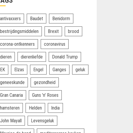
TAGS
antivaxxers
Baudet
Benidorm
bestrijdingsmiddelen
Brexit
brood
corona-ontkenners
coronavirus
dieren
dierenliefde
Donald Trump
EK
Elzas
Engel
Ganges
geluk
geneeskunde
gezondheid
Gran Canaria
Guns 'n' Roses
hamsteren
Helden
India
John Mayall
Levensgeluk