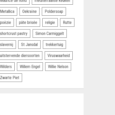
Maurice de hond
mediterraanse keuken
Metallica
Oekraïne
Poldersoap
poëzie
pâte brisée
religie
Rutte
shortcrust pastry
Simon Carmiggelt
slavernij
St Jansdal
trekkertuig
uitstervende diersoorten
Viruswaarheid
Wilders
Willem Engel
Willie Nelson
Zwarte Piet