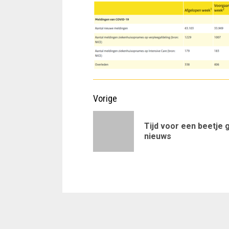
Doorgaan
Vorige
met
Tijd voor een beetje 
lezen
nieuws