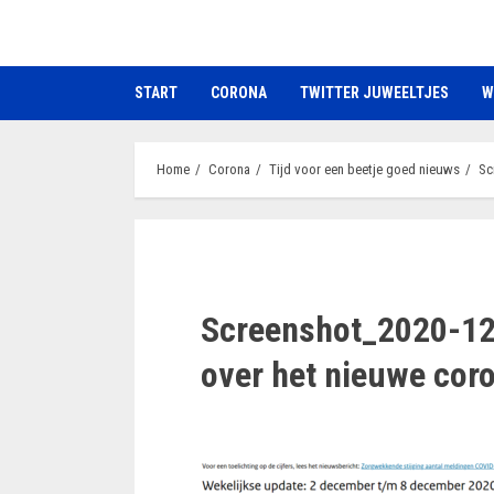
Ga
naar
de
START
CORONA
TWITTER JUWEELTJES
W
inhoud
Home
Corona
Tijd voor een beetje goed nieuws
Sc
Screenshot_2020-12-
over het nieuwe cor