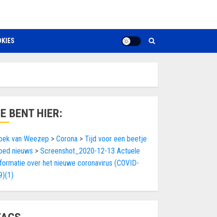
KIES
JE BENT HIER:
oek van Weezep
>
Corona
>
Tijd voor een beetje
oed nieuws
>
Screenshot_2020-12-13 Actuele
nformatie over het nieuwe coronavirus (COVID-
9)(1)