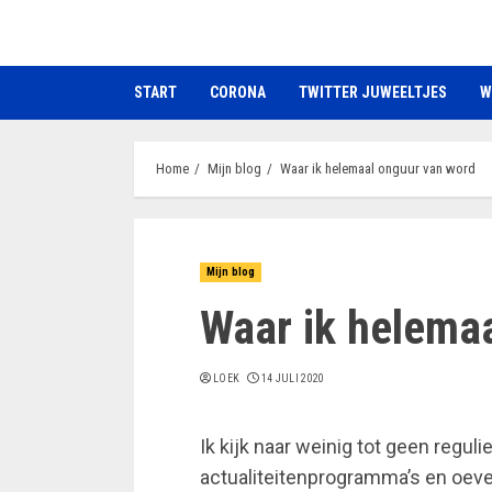
Ga
naar
de
START
CORONA
TWITTER JUWEELTJES
W
inhoud
Home
Mijn blog
Waar ik helemaal onguur van word
Mijn blog
Waar ik helema
LOEK
14 JULI 2020
Ik kijk naar weinig tot geen regul
actualiteitenprogramma’s en oev