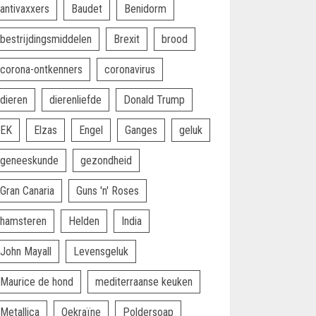
antivaxxers
Baudet
Benidorm
bestrijdingsmiddelen
Brexit
brood
corona-ontkenners
coronavirus
dieren
dierenliefde
Donald Trump
EK
Elzas
Engel
Ganges
geluk
geneeskunde
gezondheid
Gran Canaria
Guns 'n' Roses
hamsteren
Helden
India
John Mayall
Levensgeluk
Maurice de hond
mediterraanse keuken
Metallica
Oekraïne
Poldersoap