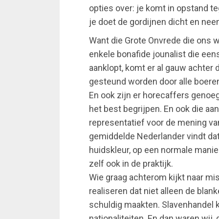
opties over: je komt in opstand t
je doet de gordijnen dicht en neem
Want die Grote Onvrede die ons w
enkele bonafide jounalist die eens
aanklopt, komt er al gauw achter da
gesteund worden door alle boere
En ook zijn er horecaffers genoeg d
het best begrijpen. En ook die aa
representatief voor de mening v
gemiddelde Nederlander vindt da
huidskleur, op een normale manie
zelf ook in de praktijk.
Wie graag achterom kijkt naar mi
realiseren dat niet alleen de bla
schuldig maakten. Slavenhandel kw
nationaliteiten. En dan waren wij,