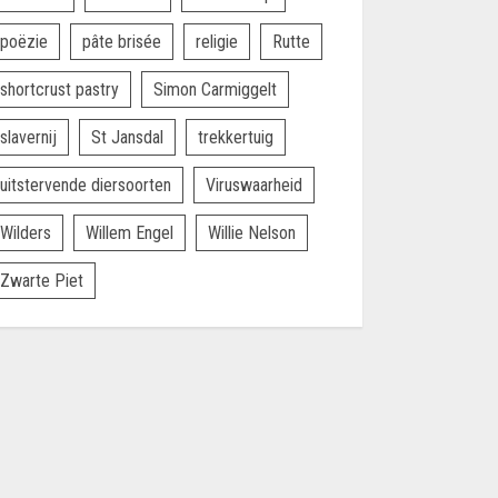
poëzie
pâte brisée
religie
Rutte
shortcrust pastry
Simon Carmiggelt
slavernij
St Jansdal
trekkertuig
uitstervende diersoorten
Viruswaarheid
Wilders
Willem Engel
Willie Nelson
Zwarte Piet