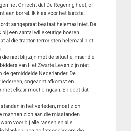
egen het Onrecht dat De Regering heet, of
t een borrel. Ik kies voor het laatste.
ordt aangepraat bestaat helemaal niet. De
 bij een aantal willekeurige boeren
t al die tractor-terroristen helemaal niet
n.
ie niet blij zijn met de situatie, maar die
nbidders van Het Zwarte Leven zijn niet
an de gemiddelde Nederlander. De
t iedereen, ongeacht afkomst en
r met elkaar moet omgaan. En doet dat
sstanden in het verleden, moet zich
nke mannen zich aan die misstanden
am voor bij alle rassen en alle
 de blanken, nog zo fatsoenlijk om die