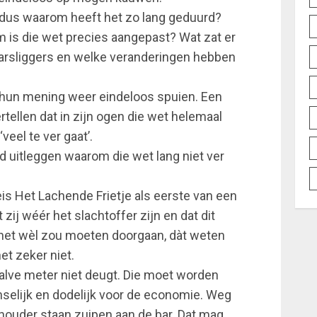
, dus waarom heeft het zo lang geduurd?
 is die wet precies aangepast? Wat zat er
arsliggers en welke veranderingen hebben
hun mening weer eindeloos spuien. Een
tellen dat in zijn ogen die wet helemaal
veel te ver gaat’.
d uitleggen waarom die wet lang niet ver
is Het Lachende Frietje als eerste van een
t zij wéér het slachtoffer zijn en dat dit
 het wèl zou moeten doorgaan, dàt weten
et zeker niet.
rhalve meter niet deugt. Die moet worden
nselijk en dodelijk voor de economie. Weg
uder staan zuipen aan de bar. Dat mag