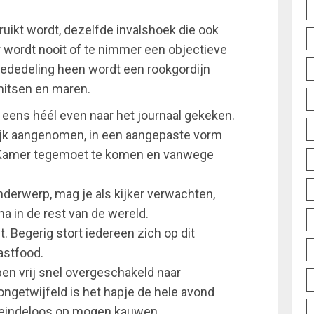
ruikt wordt, dezelfde invalshoek die ook
r wordt nooit of te nimmer een objectieve
dedeling heen wordt een rookgordijn
itsen en maren.
 eens héél even naar het journaal gekeken.
lijk aangenomen, in een aangepaste vorm
 Kamer tegemoet te komen en vanwege
onderwerp, mag je als kijker verwachten,
na in de rest van de wereld.
. Begerig stort iedereen zich op dit
fastfood.
ben vrij snel overgeschakeld naar
ngetwijfeld is het hapje de hele avond
 eindeloos op mogen kauwen.