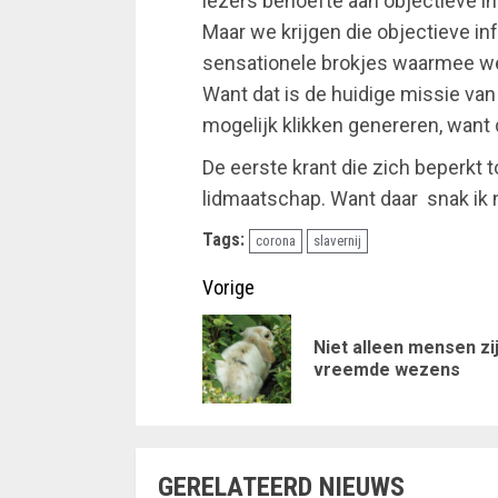
lezers behoefte aan objectieve in
Maar we krijgen die objectieve inf
sensationele brokjes waarmee we 
Want dat is de huidige missie van
mogelijk klikken genereren, want 
De eerste krant die zich beperkt t
lidmaatschap. Want daar snak ik na
Tags:
corona
slavernij
Doorgaan
Vorige
met
Niet alleen mensen zi
lezen
vreemde wezens
GERELATEERD NIEUWS