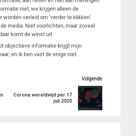
formatie, aan feiten en niet aan meningen.
ormatie niet, we krijgen alleen de
worden verleid om ‘verder te klikken’.
 de media. Niet voorlichten, maar zoveel
daar komt de winst uit.
ot objectieve informatie krijgt mijn
ar; en ik ben vast de enige niet.
Volgende
jn
Corona wereldwijd per 17
Vorig
Volgende
juli 2020
bericht:
bericht: