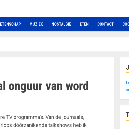
ETENSCHAP
MUZIEK
NOSTALGIE
ETEN
CONTACT
COO
al onguur van word
L
o
iere TV programma’s. Van de journaals,
erloos dóórzanikende talkshows heb ik