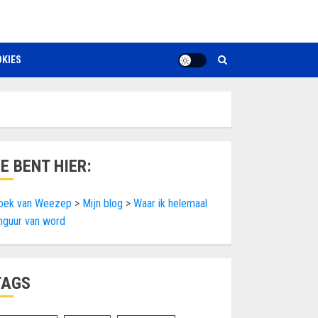
KIES
JE BENT HIER:
oek van Weezep
>
Mijn blog
>
Waar ik helemaal
nguur van word
TAGS