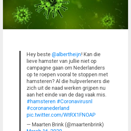
Hey beste
@albertheijn
! Kan die
lieve hamster van jullie niet op
campagne gaan om Nederlanders
op te roepen vooral te stoppen met
hamsteren? Al die hulpverleners die
zich uit de naad werken grijpen nu
aan het einde van de dag vaak mis.
#hamsteren
#Coronavirusnl
#coronanederland
pic.twitter.com/WtRX1FNOAP
— Maarten Brink (@maartenbrink)