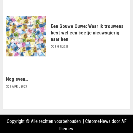
Een Gouwe Ouwe: Waar ik trouwens
best wel een beetje nieuwsgierig
naar ben
5 MEI 2023
Nog even…
9 APRIL 2023
Copyright © Alle rechten voorbehouden.
|
ChromeNews
door AF
themes.