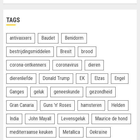
TAGS
antivaxxers
Baudet
Benidorm
bestrijdingsmiddelen
Brexit
brood
corona-ontkenners
coronavirus
dieren
dierenliefde
Donald Trump
EK
Elzas
Engel
Ganges
geluk
geneeskunde
gezondheid
Gran Canaria
Guns 'n' Roses
hamsteren
Helden
India
John Mayall
Levensgeluk
Maurice de hond
mediterraanse keuken
Metallica
Oekraïne