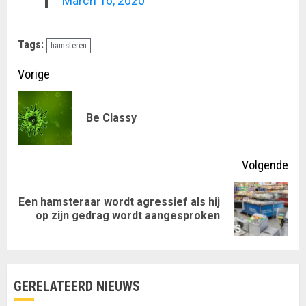
March 16, 2020
Tags:
hamsteren
Doorgaan
Vorige
met
Vor
Be Classy
lezen
ber
Volgende
Een hamsteraar wordt agressief als hij
Volgende
op zijn gedrag wordt aangesproken
bericht:
GERELATEERD NIEUWS