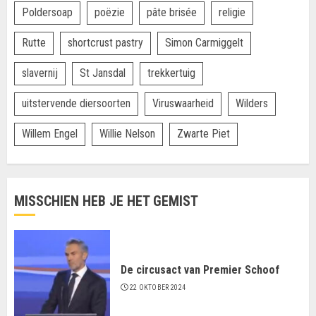
Poldersoap
poëzie
pâte brisée
religie
Rutte
shortcrust pastry
Simon Carmiggelt
slavernij
St Jansdal
trekkertuig
uitstervende diersoorten
Viruswaarheid
Wilders
Willem Engel
Willie Nelson
Zwarte Piet
MISSCHIEN HEB JE HET GEMIST
De circusact van Premier Schoof
22 OKTOBER 2024