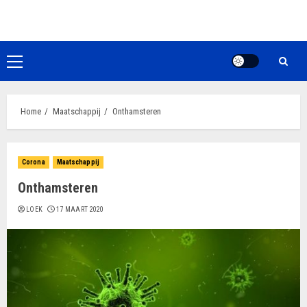
Ga
naar
de
inhoud
Primair
menu
Home
Maatschappij
Onthamsteren
Corona
Maatschappij
Onthamsteren
LOEK
17 MAART 2020