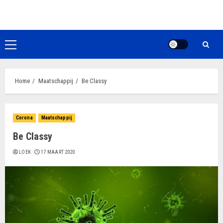
Ga
naar
de
inhoud
Primair
menu
Home
Maatschappij
Be Classy
Corona
Maatschappij
Be Classy
LOEK
17 MAART 2020