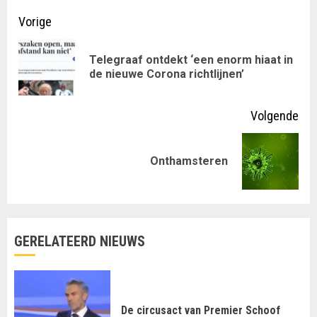
Doorgaan
Vorige
met
Telegraaf ontdekt ‘een enorm hiaat in
Vor
lezen
de nieuwe Corona richtlijnen’
ber
Volgende
Volgende
Onthamsteren
bericht:
GERELATEERD NIEUWS
De circusact van Premier Schoof