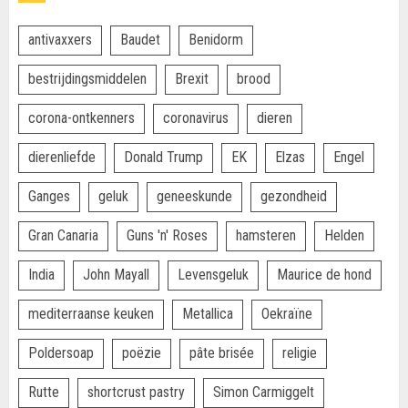
antivaxxers
Baudet
Benidorm
bestrijdingsmiddelen
Brexit
brood
corona-ontkenners
coronavirus
dieren
dierenliefde
Donald Trump
EK
Elzas
Engel
Ganges
geluk
geneeskunde
gezondheid
Gran Canaria
Guns 'n' Roses
hamsteren
Helden
India
John Mayall
Levensgeluk
Maurice de hond
mediterraanse keuken
Metallica
Oekraïne
Poldersoap
poëzie
pâte brisée
religie
Rutte
shortcrust pastry
Simon Carmiggelt