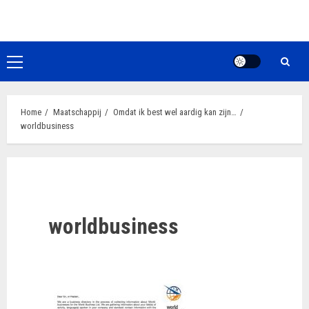
Ga
naar
de
inhoud
Primair
menu
Home
Maatschappij
Omdat ik best wel aardig kan zijn…
worldbusiness
worldbusiness