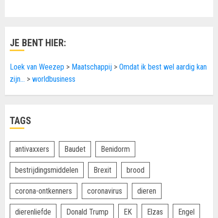
JE BENT HIER:
Loek van Weezep
>
Maatschappij
>
Omdat ik best wel aardig kan
zijn…
>
worldbusiness
TAGS
antivaxxers
Baudet
Benidorm
bestrijdingsmiddelen
Brexit
brood
corona-ontkenners
coronavirus
dieren
dierenliefde
Donald Trump
EK
Elzas
Engel