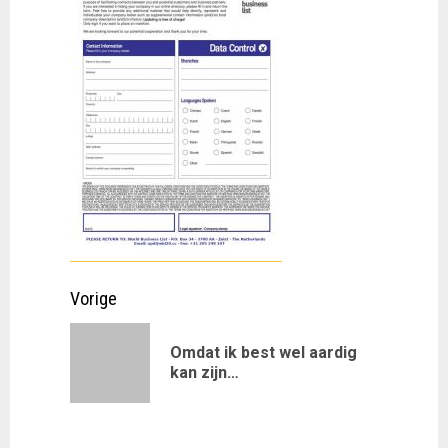
Doorgaan
Vorige
met
Omdat ik best wel aardig
Vorig
lezen
kan zijn…
bericht: