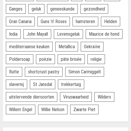
Ganges
geluk
geneeskunde
gezondheid
Gran Canaria
Guns 'n' Roses
hamsteren
Helden
India
John Mayall
Levensgeluk
Maurice de hond
mediterraanse keuken
Metallica
Oekraïne
Poldersoap
poëzie
pâte brisée
religie
Rutte
shortcrust pastry
Simon Carmiggelt
slavernij
St Jansdal
trekkertuig
uitstervende diersoorten
Viruswaarheid
Wilders
Willem Engel
Willie Nelson
Zwarte Piet