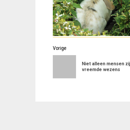
Doorgaan
Vorige
met
Niet alleen mensen zi
lezen
vreemde wezens