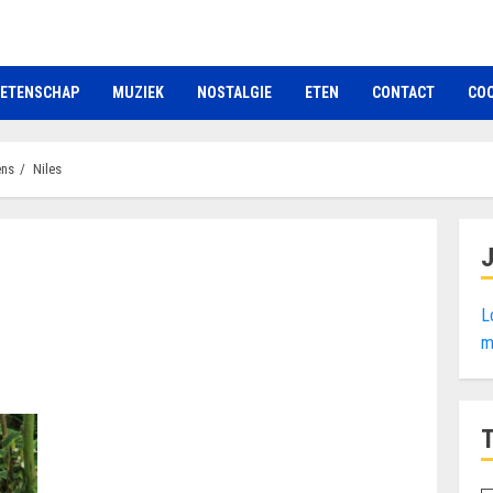
ETENSCHAP
MUZIEK
NOSTALGIE
ETEN
CONTACT
COO
ens
Niles
L
m