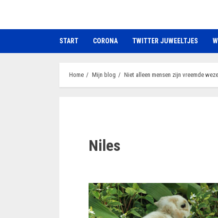
Ga
naar
de
START
CORONA
TWITTER JUWEELTJES
W
inhoud
Home
Mijn blog
Niet alleen mensen zijn vreemde wez
Niles