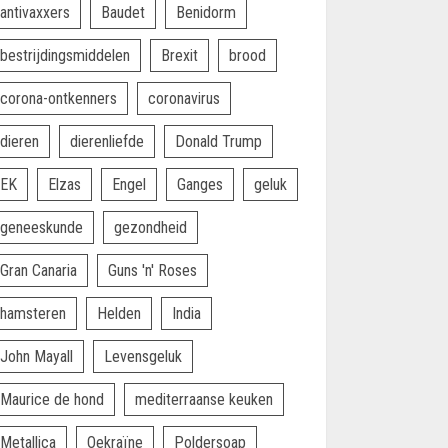
antivaxxers
Baudet
Benidorm
bestrijdingsmiddelen
Brexit
brood
corona-ontkenners
coronavirus
dieren
dierenliefde
Donald Trump
EK
Elzas
Engel
Ganges
geluk
geneeskunde
gezondheid
Gran Canaria
Guns 'n' Roses
hamsteren
Helden
India
John Mayall
Levensgeluk
Maurice de hond
mediterraanse keuken
Metallica
Oekraïne
Poldersoap