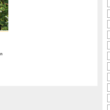
jn
Vorig
bericht: