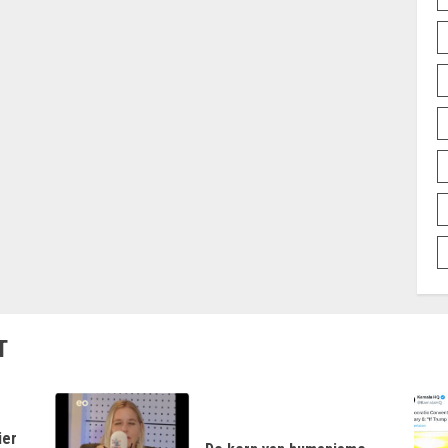
T
ier