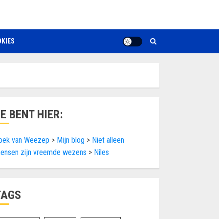
KIES
JE BENT HIER:
oek van Weezep
>
Mijn blog
>
Niet alleen
ensen zijn vreemde wezens
>
Niles
TAGS