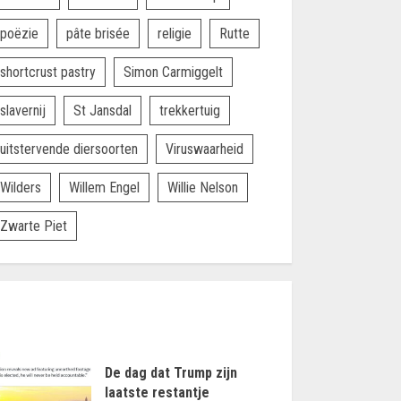
poëzie
pâte brisée
religie
Rutte
shortcrust pastry
Simon Carmiggelt
slavernij
St Jansdal
trekkertuig
uitstervende diersoorten
Viruswaarheid
Wilders
Willem Engel
Willie Nelson
Zwarte Piet
De dag dat Trump zijn
laatste restantje