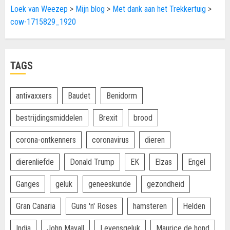
Loek van Weezep
>
Mijn blog
>
Met dank aan het Trekkertuig
>
cow-1715829_1920
TAGS
antivaxxers
Baudet
Benidorm
bestrijdingsmiddelen
Brexit
brood
corona-ontkenners
coronavirus
dieren
dierenliefde
Donald Trump
EK
Elzas
Engel
Ganges
geluk
geneeskunde
gezondheid
Gran Canaria
Guns 'n' Roses
hamsteren
Helden
India
John Mayall
Levensgeluk
Maurice de hond