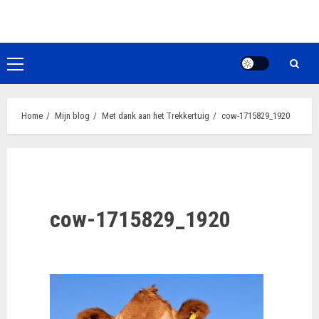
Ga
naar
de
inhoud
Primair
menu
Home
Mijn blog
Met dank aan het Trekkertuig
cow-1715829_1920
cow-1715829_1920