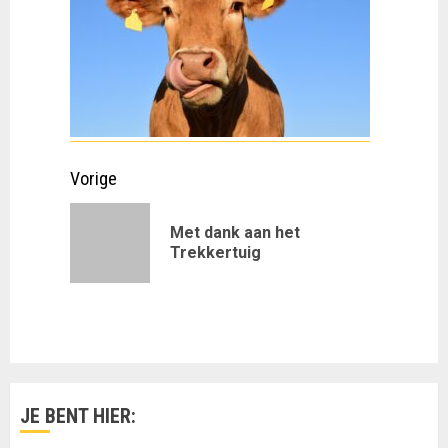
Doorgaan
Vorige
met
Met dank aan het
Vorig
lezen
Trekkertuig
bericht:
JE BENT HIER: