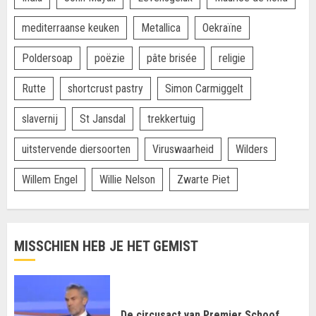
mediterraanse keuken
Metallica
Oekraïne
Poldersoap
poëzie
pâte brisée
religie
Rutte
shortcrust pastry
Simon Carmiggelt
slavernij
St Jansdal
trekkertuig
uitstervende diersoorten
Viruswaarheid
Wilders
Willem Engel
Willie Nelson
Zwarte Piet
MISSCHIEN HEB JE HET GEMIST
De circusact van Premier Schoof