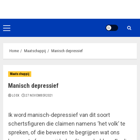
Ga
naar
de
inhoud
Primair
menu
Home
Maatschappij
Manisch depressief
Maatschappij
Manisch depressief
LOEK
27 NOVEMBER 2021
Ik word manisch-depressief van dit soort
schertsfiguren die claimen namens ‘het volk’ te
spreken, of die beweren te begrijpen wat ons