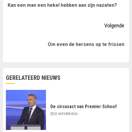
Vor
Kan een man een hekel hebben aan zijn nazaten?
lezen
ber
Volgende
Volgende
Om even de hersens op te frissen
bericht:
GERELATEERD NIEUWS
De circusact van Premier Schoof
22 OKTOBER 2024