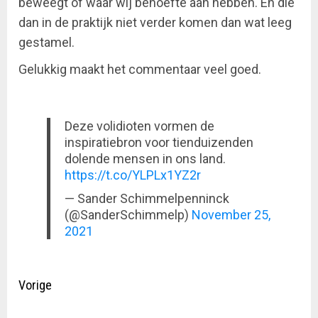
beweegt of waar wij behoefte aan hebben. En die
dan in de praktijk niet verder komen dan wat leeg
gestamel.
Gelukkig maakt het commentaar veel goed.
Deze volidioten vormen de
inspiratiebron voor tienduizenden
dolende mensen in ons land.
https://t.co/YLPLx1YZ2r
— Sander Schimmelpenninck
(@SanderSchimmelp)
November 25,
2021
Doorgaan
Vorige
met