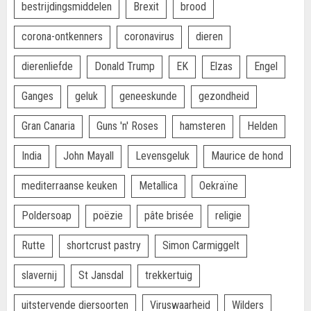
bestrijdingsmiddelen
Brexit
brood
corona-ontkenners
coronavirus
dieren
dierenliefde
Donald Trump
EK
Elzas
Engel
Ganges
geluk
geneeskunde
gezondheid
Gran Canaria
Guns 'n' Roses
hamsteren
Helden
India
John Mayall
Levensgeluk
Maurice de hond
mediterraanse keuken
Metallica
Oekraïne
Poldersoap
poëzie
pâte brisée
religie
Rutte
shortcrust pastry
Simon Carmiggelt
slavernij
St Jansdal
trekkertuig
uitstervende diersoorten
Viruswaarheid
Wilders