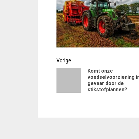
Doorgaan
Vorige
met
Komt onze
voedselvoorziening i
lezen
gevaar door de
stikstofplannen?