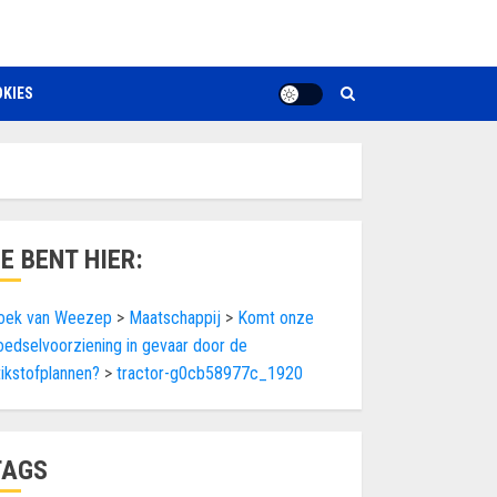
KIES
JE BENT HIER:
oek van Weezep
>
Maatschappij
>
Komt onze
oedselvoorziening in gevaar door de
tikstofplannen?
>
tractor-g0cb58977c_1920
TAGS