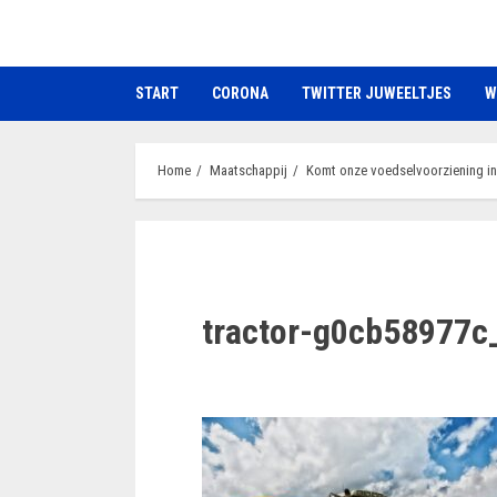
Ga
naar
de
START
CORONA
TWITTER JUWEELTJES
W
inhoud
Home
Maatschappij
Komt onze voedselvoorziening in
tractor-g0cb58977c