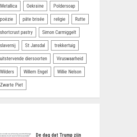
Metallica
Oekraïne
Poldersoap
poëzie
pâte brisée
religie
Rutte
shortcrust pastry
Simon Carmiggelt
slavernij
St Jansdal
trekkertuig
uitstervende diersoorten
Viruswaarheid
Wilders
Willem Engel
Willie Nelson
Zwarte Piet
De dag dat Trump zijn