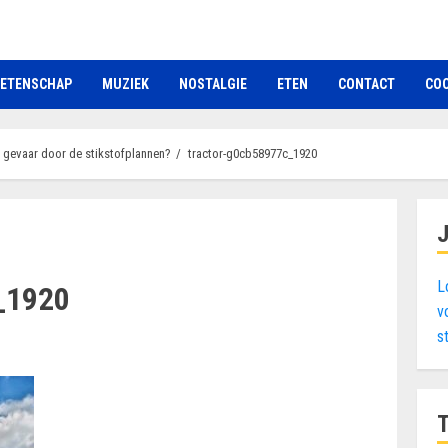
ETENSCHAP
MUZIEK
NOSTALGIE
ETEN
CONTACT
COO
 gevaar door de stikstofplannen?
tractor-g0cb58977c_1920
L
_1920
v
s