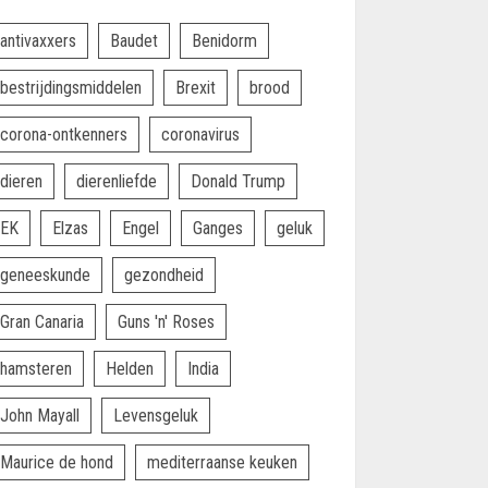
antivaxxers
Baudet
Benidorm
bestrijdingsmiddelen
Brexit
brood
corona-ontkenners
coronavirus
dieren
dierenliefde
Donald Trump
EK
Elzas
Engel
Ganges
geluk
geneeskunde
gezondheid
Gran Canaria
Guns 'n' Roses
hamsteren
Helden
India
John Mayall
Levensgeluk
Maurice de hond
mediterraanse keuken