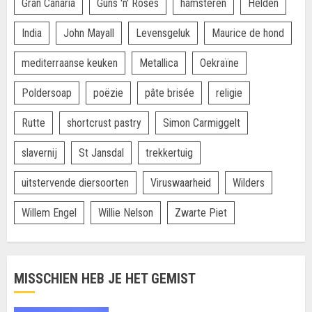
Gran Canaria
Guns 'n' Roses
hamsteren
Helden
India
John Mayall
Levensgeluk
Maurice de hond
mediterraanse keuken
Metallica
Oekraïne
Poldersoap
poëzie
pâte brisée
religie
Rutte
shortcrust pastry
Simon Carmiggelt
slavernij
St Jansdal
trekkertuig
uitstervende diersoorten
Viruswaarheid
Wilders
Willem Engel
Willie Nelson
Zwarte Piet
MISSCHIEN HEB JE HET GEMIST