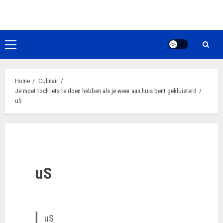
Ga
naar
de
inhoud
Primair
menu
Home
Culinair
Je moet toch iets te doen hebben als je weer aan huis bent gekluisterd
uS
uS
uS