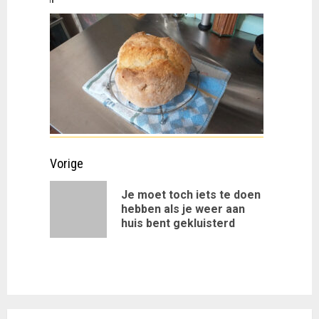
Doorgaan
Vorige
met
Je moet toch iets te doen
Vorig
hebben als je weer aan
lezen
huis bent gekluisterd
bericht: