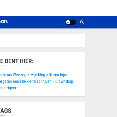
KIES
JE BENT HIER:
oek van Weezep
>
Mijn blog
>
Ik zou bijna
ergeten een stukkie te schrijven
>
Clownskop
ecorrigeerd
TAGS