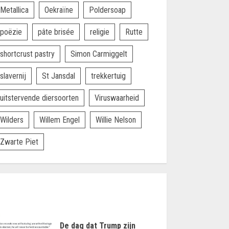
Metallica
Oekraïne
Poldersoap
poëzie
pâte brisée
religie
Rutte
shortcrust pastry
Simon Carmiggelt
slavernij
St Jansdal
trekkertuig
uitstervende diersoorten
Viruswaarheid
Wilders
Willem Engel
Willie Nelson
Zwarte Piet
De dag dat Trump zijn