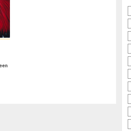
 een
Vorig
bericht: