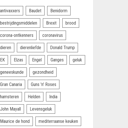
antivaxxers
Baudet
Benidorm
bestrijdingsmiddelen
Brexit
brood
corona-ontkenners
coronavirus
dieren
dierenliefde
Donald Trump
EK
Elzas
Engel
Ganges
geluk
geneeskunde
gezondheid
Gran Canaria
Guns 'n' Roses
hamsteren
Helden
India
John Mayall
Levensgeluk
Maurice de hond
mediterraanse keuken