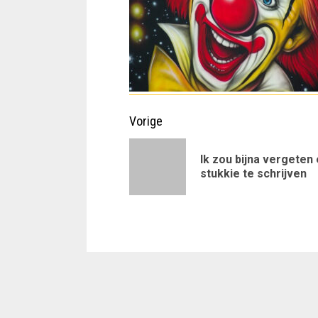
Doorgaan
Vorige
met
Ik zou bijna vergeten
lezen
stukkie te schrijven