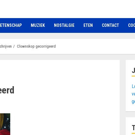
ETENSCHAP
MUZIEK
NOSTALGIE
ETEN
CONTACT
COO
chrijven
Clownskop gecorrigeerd
L
eerd
v
g