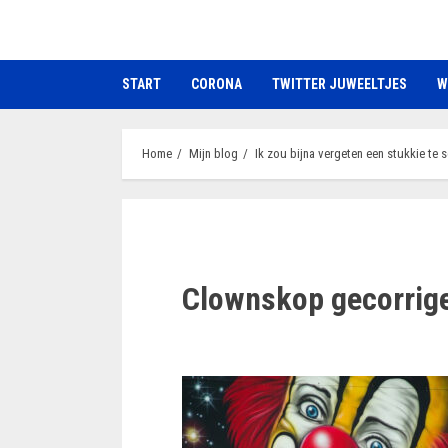
Ga
naar
de
START
CORONA
TWITTER JUWEELTJES
W
inhoud
Home
Mijn blog
Ik zou bijna vergeten een stukkie te s
Clownskop gecorrig