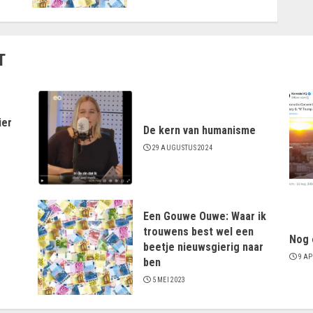
T
ier
De kern van humanisme
29 AUGUSTUS 2024
Een Gouwe Ouwe: Waar ik
trouwens best wel een
Nog 
beetje nieuwsgierig naar
9 AP
ben
5 MEI 2023