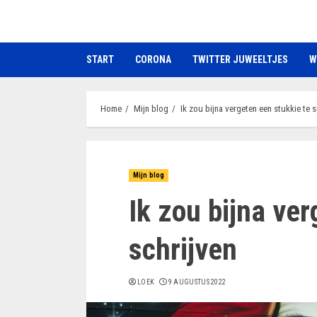
Ga
naar
de
START
CORONA
TWITTER JUWEELTJES
W
inhoud
Home
Mijn blog
Ik zou bijna vergeten een stukkie te s
Mijn blog
Ik zou bijna ver
schrijven
LOEK
9 AUGUSTUS 2022