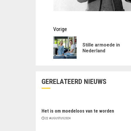
Doorgaan
Vorige
met
Stille armoede in
lezen
Nederland
GERELATEERD NIEUWS
Het is om moedeloos van te worden
22 AUGUSTUS 2024