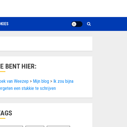
KIES
JE BENT HIER:
oek van Weezep
>
Mijn blog
>
Ik zou bijna
ergeten een stukkie te schrijven
TAGS