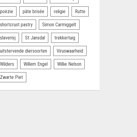
poëzie
pâte brisée
religie
Rutte
shortcrust pastry
Simon Carmiggelt
slavernij
St Jansdal
trekkertuig
uitstervende diersoorten
Viruswaarheid
Wilders
Willem Engel
Willie Nelson
Zwarte Piet