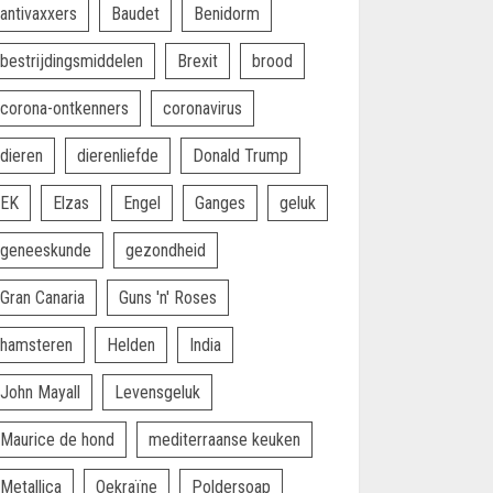
antivaxxers
Baudet
Benidorm
bestrijdingsmiddelen
Brexit
brood
corona-ontkenners
coronavirus
dieren
dierenliefde
Donald Trump
EK
Elzas
Engel
Ganges
geluk
geneeskunde
gezondheid
Gran Canaria
Guns 'n' Roses
hamsteren
Helden
India
John Mayall
Levensgeluk
Maurice de hond
mediterraanse keuken
Metallica
Oekraïne
Poldersoap