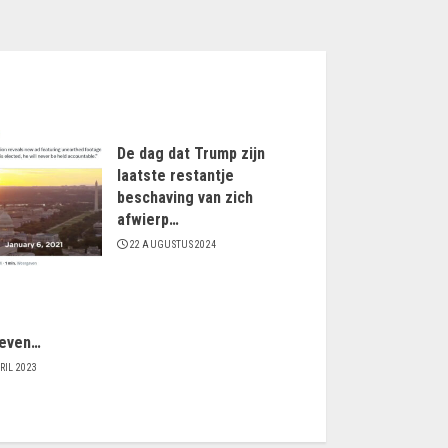
De dag dat Trump zijn
laatste restantje
beschaving van zich
afwierp…
22 AUGUSTUS 2024
even…
RIL 2023