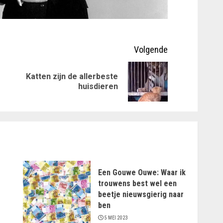
Volgende
Katten zijn de allerbeste
Vorig
Volgende
huisdieren
bericht:
bericht:
Een Gouwe Ouwe: Waar ik
trouwens best wel een
beetje nieuwsgierig naar
ben
5 MEI 2023