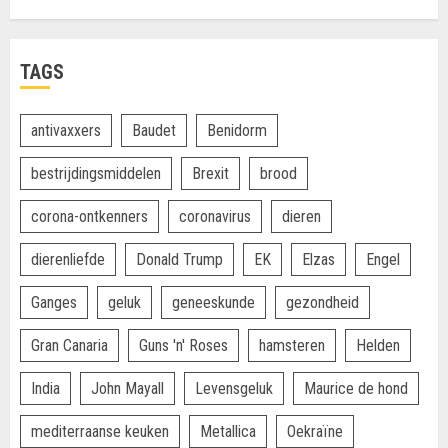
TAGS
antivaxxers
Baudet
Benidorm
bestrijdingsmiddelen
Brexit
brood
corona-ontkenners
coronavirus
dieren
dierenliefde
Donald Trump
EK
Elzas
Engel
Ganges
geluk
geneeskunde
gezondheid
Gran Canaria
Guns 'n' Roses
hamsteren
Helden
India
John Mayall
Levensgeluk
Maurice de hond
mediterraanse keuken
Metallica
Oekraïne