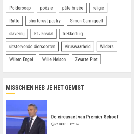
Poldersoap
poëzie
pâte brisée
religie
Rutte
shortcrust pastry
Simon Carmiggelt
slavernij
St Jansdal
trekkertuig
uitstervende diersoorten
Viruswaarheid
Wilders
Willem Engel
Willie Nelson
Zwarte Piet
MISSCHIEN HEB JE HET GEMIST
De circusact van Premier Schoof
22 OKTOBER 2024