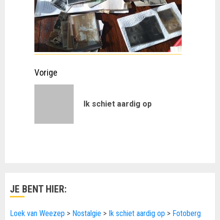
Doorgaan
Vorige
met
Vorig
Ik schiet aardig op
lezen
bericht:
JE BENT HIER:
Loek van Weezep
>
Nostalgie
>
Ik schiet aardig op
>
Fotoberg