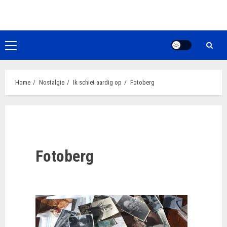
Ga
naar
de
inhoud
Primair
menu
Home
Nostalgie
Ik schiet aardig op
Fotoberg
Fotoberg