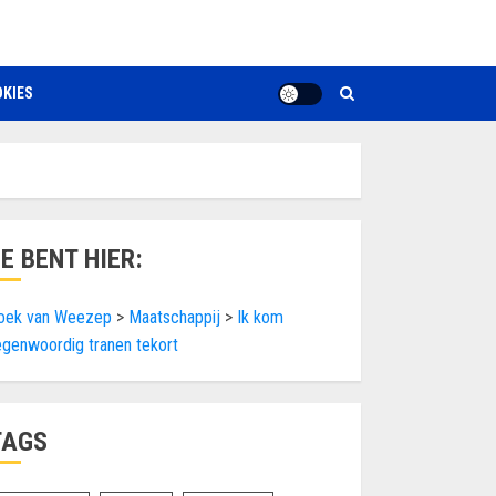
KIES
JE BENT HIER:
oek van Weezep
>
Maatschappij
>
Ik kom
egenwoordig tranen tekort
TAGS