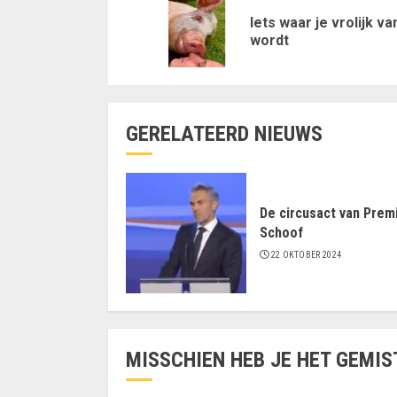
met
Iets waar je vrolijk va
lezen
wordt
GERELATEERD NIEUWS
De circusact van Prem
Schoof
22 OKTOBER 2024
MISSCHIEN HEB JE HET GEMIS