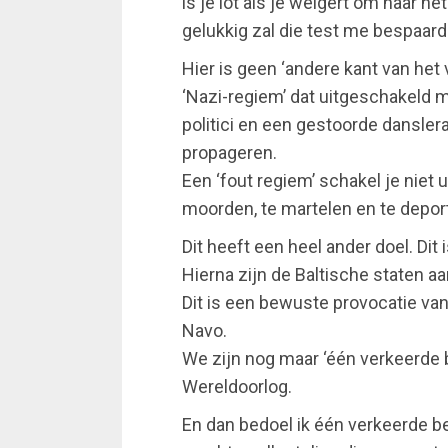
is je lot als je weigert om naar he
gelukkig zal die test me bespaard 
Hier is geen ‘andere kant van he
‘Nazi-regiem’ dat uitgeschakeld m
politici en een gestoorde dansler
propageren.
Een ‘fout regiem’ schakel je niet u
moorden, te martelen en te depor
Dit heeft een heel ander doel. Dit
Hierna zijn de Baltische staten a
Dit is een bewuste provocatie van
Navo.
We zijn nog maar ‘één verkeerde
Wereldoorlog.
En dan bedoel ik één verkeerde b