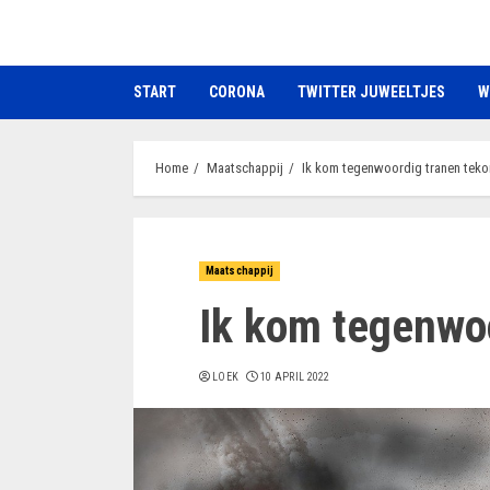
Ga
naar
de
START
CORONA
TWITTER JUWEELTJES
W
inhoud
Home
Maatschappij
Ik kom tegenwoordig tranen teko
Maatschappij
Ik kom tegenwoo
LOEK
10 APRIL 2022