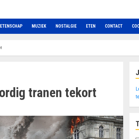
ETENSCHAP
MUZIEK
NOSTALGIE
ETEN
CONTACT
COO
rt
rdig tranen tekort
L
t