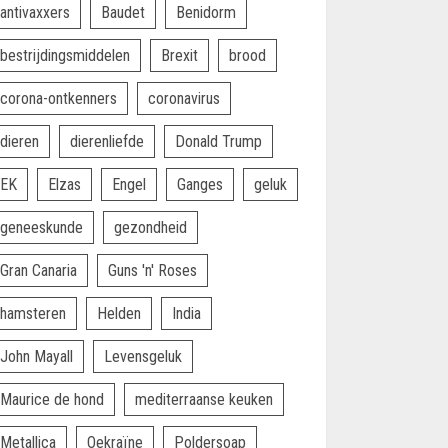
antivaxxers
Baudet
Benidorm
bestrijdingsmiddelen
Brexit
brood
corona-ontkenners
coronavirus
dieren
dierenliefde
Donald Trump
EK
Elzas
Engel
Ganges
geluk
geneeskunde
gezondheid
Gran Canaria
Guns 'n' Roses
hamsteren
Helden
India
John Mayall
Levensgeluk
Maurice de hond
mediterraanse keuken
Metallica
Oekraïne
Poldersoap