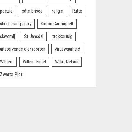
poëzie
pâte brisée
religie
Rutte
shortcrust pastry
Simon Carmiggelt
slavernij
St Jansdal
trekkertuig
uitstervende diersoorten
Viruswaarheid
Wilders
Willem Engel
Willie Nelson
Zwarte Piet