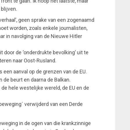
t front te gaan. Ik hoop het laatste, maar
blijven.
t verhaal’, geen sprake van een zogenaamd
oet worden, zoals enkele journalisten,
aar in navolging van de Nieuwe Hitler
it door de ‘onderdrukte bevolking’ uit te
teren naar Oost-Rusland.
 is een aanval op de grenzen van de EU.
an de beurt en daarna de Balkan.
 de hele westelijke wereld, de EU en de
 beweging´ verwijderd van een Derde
eweging in de ogen van die krankzinnige