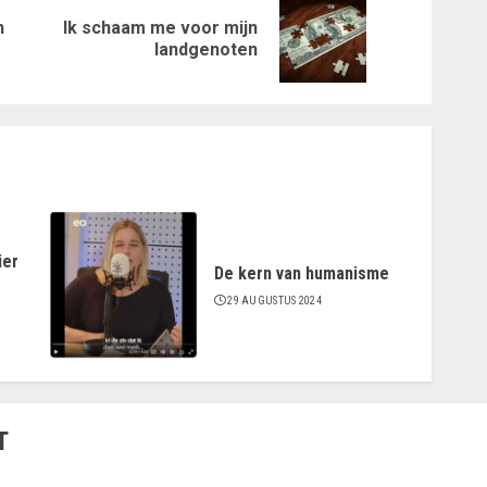
n
Ik schaam me voor mijn
Vorig
Volgende
landgenoten
bericht:
bericht:
ier
De kern van humanisme
29 AUGUSTUS 2024
T