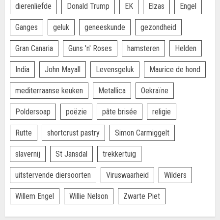
dierenliefde
Donald Trump
EK
Elzas
Engel
Ganges
geluk
geneeskunde
gezondheid
Gran Canaria
Guns 'n' Roses
hamsteren
Helden
India
John Mayall
Levensgeluk
Maurice de hond
mediterraanse keuken
Metallica
Oekraïne
Poldersoap
poëzie
pâte brisée
religie
Rutte
shortcrust pastry
Simon Carmiggelt
slavernij
St Jansdal
trekkertuig
uitstervende diersoorten
Viruswaarheid
Wilders
Willem Engel
Willie Nelson
Zwarte Piet