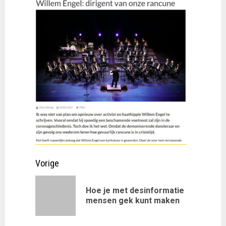
Doorgaan
Vorige
met
Hoe je met desinformatie
Vorig
lezen
mensen gek kunt maken
bericht: