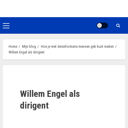
Ga
naar
de
inhoud
Primair
menu
Home
Mijn blog
Hoe je met desinformatie mensen gek kunt maken
Willem Engel als dirigent
Willem Engel als
dirigent