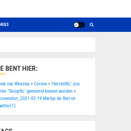
KIES
JE BENT HIER:
oek van Weezep
>
Corona
>
‘HerstelNL’ zou
eter ‘SloopNL’ genoemd kunnen worden
>
creenshot_2021-02-19 Martijn de Riet on
witter(1)