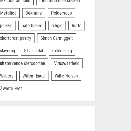
Maurice de hond
mediterraanse keuken
Metallica
Oekraïne
Poldersoap
poëzie
pâte brisée
religie
Rutte
shortcrust pastry
Simon Carmiggelt
slavernij
St Jansdal
trekkertuig
uitstervende diersoorten
Viruswaarheid
Wilders
Willem Engel
Willie Nelson
Zwarte Piet