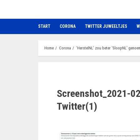
Ga
naar
de
START
CORONA
TWITTER JUWEELTJES
W
inhoud
Home
Corona
‘HerstelNL’ zou beter ‘SloopNL’ geno
Screenshot_2021-02-
Twitter(1)