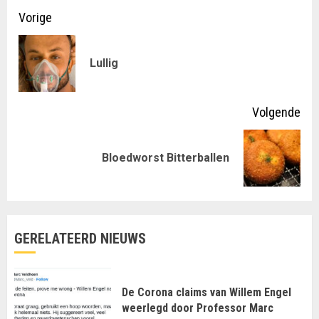
Doorgaan
Vorige
met
Vor
Lullig
lezen
ber
Volgende
Volgende
Bloedworst Bitterballen
bericht:
GERELATEERD NIEUWS
De Corona claims van Willem Engel
weerlegd door Professor Marc