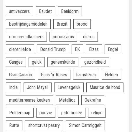
antivaxxers
Baudet
Benidorm
bestrijdingsmiddelen
Brexit
brood
corona-ontkenners
coronavirus
dieren
dierenliefde
Donald Trump
EK
Elzas
Engel
Ganges
geluk
geneeskunde
gezondheid
Gran Canaria
Guns 'n' Roses
hamsteren
Helden
India
John Mayall
Levensgeluk
Maurice de hond
mediterraanse keuken
Metallica
Oekraïne
Poldersoap
poëzie
pâte brisée
religie
Rutte
shortcrust pastry
Simon Carmiggelt