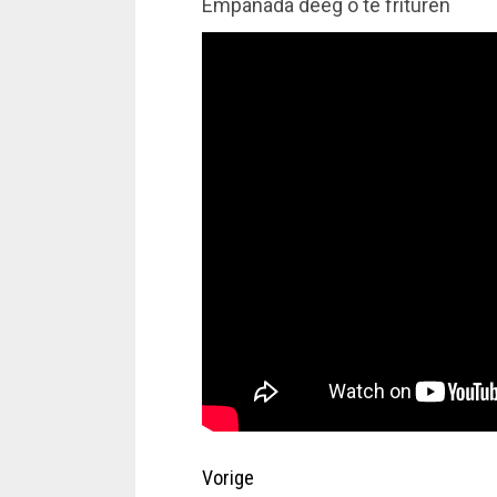
Empanada deeg o te frituren
Doorgaan
Vorige