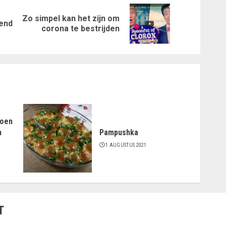
Zo simpel kan het zijn om
Vorig
Volgende
zend
corona te bestrijden
bericht:
bericht:
doen
n
Pampushka
1 AUGUSTUS 2021
T