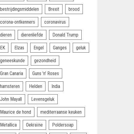
bestrijdingsmiddelen
Brexit
brood
corona-ontkenners
coronavirus
dieren
dierenliefde
Donald Trump
EK
Elzas
Engel
Ganges
geluk
geneeskunde
gezondheid
Gran Canaria
Guns 'n' Roses
hamsteren
Helden
India
John Mayall
Levensgeluk
Maurice de hond
mediterraanse keuken
Metallica
Oekraïne
Poldersoap