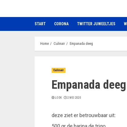
Ga
naar
de
START
CORONA
TWITTER JUWEELTJES
W
inhoud
Home
Culinair
Empanada deeg
Culinair
Empanada deeg
LOEK
2 MEI 2020
deze ziet er betrouwbaar uit:
500 gr de harina de trigo