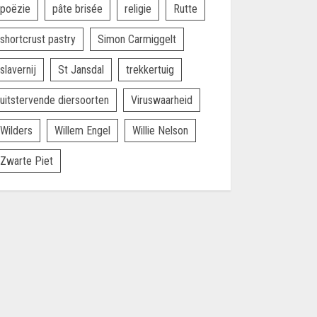
poëzie
pâte brisée
religie
Rutte
shortcrust pastry
Simon Carmiggelt
slavernij
St Jansdal
trekkertuig
uitstervende diersoorten
Viruswaarheid
Wilders
Willem Engel
Willie Nelson
Zwarte Piet