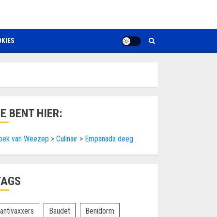
KIES
JE BENT HIER:
oek van Weezep
>
Culinair
>
Empanada deeg
TAGS
antivaxxers
Baudet
Benidorm