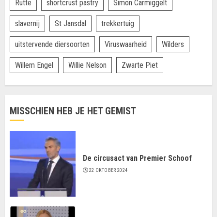
Rutte
shortcrust pastry
Simon Carmiggelt
slavernij
St Jansdal
trekkertuig
uitstervende diersoorten
Viruswaarheid
Wilders
Willem Engel
Willie Nelson
Zwarte Piet
MISSCHIEN HEB JE HET GEMIST
De circusact van Premier Schoof
22 OKTOBER 2024