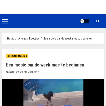
Ga
naar
de
inhoud
Primair
menu
Home
Allemaal Beestjes
Een mooie om de week mee te beginnen
Allemaal Beestjes
Een mooie om de week mee te beginnen
LOEK
5 SEPTEMBER 2022