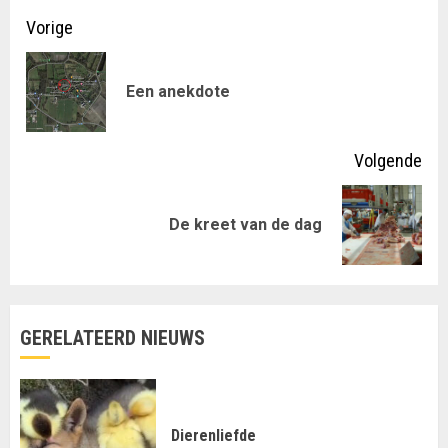
Doorgaan
Vorige
met
Vor
Een anekdote
lezen
ber
Volgende
Volgende
De kreet van de dag
bericht:
GERELATEERD NIEUWS
Dierenliefde