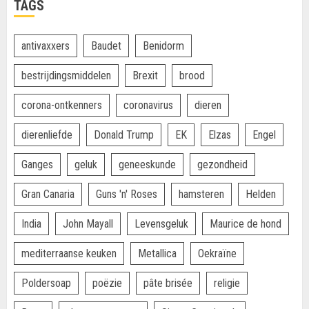
TAGS
antivaxxers
Baudet
Benidorm
bestrijdingsmiddelen
Brexit
brood
corona-ontkenners
coronavirus
dieren
dierenliefde
Donald Trump
EK
Elzas
Engel
Ganges
geluk
geneeskunde
gezondheid
Gran Canaria
Guns 'n' Roses
hamsteren
Helden
India
John Mayall
Levensgeluk
Maurice de hond
mediterraanse keuken
Metallica
Oekraïne
Poldersoap
poëzie
pâte brisée
religie