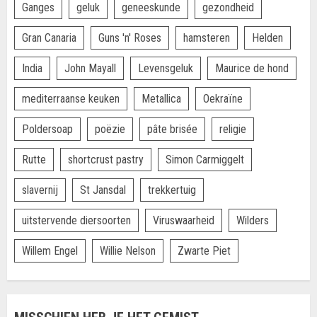
Ganges
geluk
geneeskunde
gezondheid
Gran Canaria
Guns 'n' Roses
hamsteren
Helden
India
John Mayall
Levensgeluk
Maurice de hond
mediterraanse keuken
Metallica
Oekraïne
Poldersoap
poëzie
pâte brisée
religie
Rutte
shortcrust pastry
Simon Carmiggelt
slavernij
St Jansdal
trekkertuig
uitstervende diersoorten
Viruswaarheid
Wilders
Willem Engel
Willie Nelson
Zwarte Piet