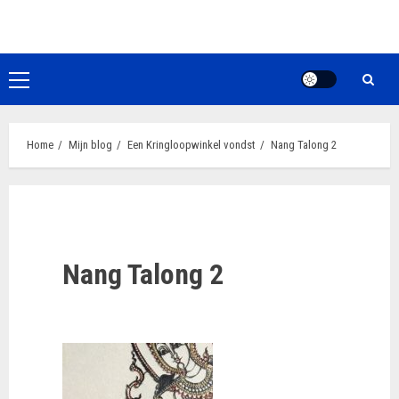
Ga
naar
de
inhoud
Primair
menu
Home
Mijn blog
Een Kringloopwinkel vondst
Nang Talong 2
Nang Talong 2