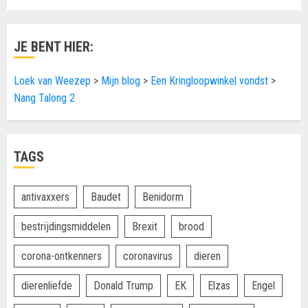
JE BENT HIER:
Loek van Weezep
>
Mijn blog
>
Een Kringloopwinkel vondst
>
Nang Talong 2
TAGS
antivaxxers
Baudet
Benidorm
bestrijdingsmiddelen
Brexit
brood
corona-ontkenners
coronavirus
dieren
dierenliefde
Donald Trump
EK
Elzas
Engel