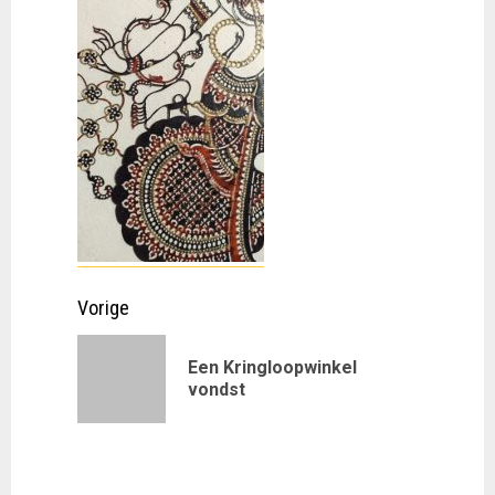
Doorgaan
Vorige
met
Een Kringloopwinkel
Vorig
lezen
vondst
bericht: