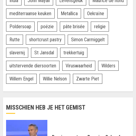
India
John Mayall
Levensgeluk
Maurice de hond
mediterraanse keuken
Metallica
Oekraïne
Poldersoap
poëzie
pâte brisée
religie
Rutte
shortcrust pastry
Simon Carmiggelt
slavernij
St Jansdal
trekkertuig
uitstervende diersoorten
Viruswaarheid
Wilders
Willem Engel
Willie Nelson
Zwarte Piet
MISSCHIEN HEB JE HET GEMIST