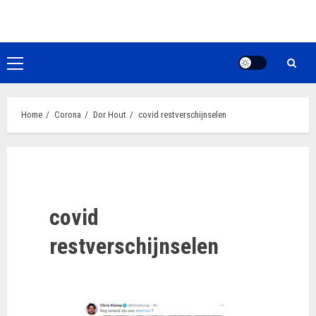
Ga
naar
de
inhoud
Primair
menu
Home
Corona
Dor Hout
covid restverschijnselen
covid
restverschijnselen