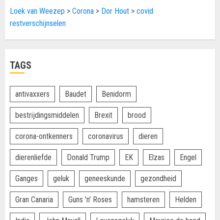
Loek van Weezep
>
Corona
>
Dor Hout
>
covid
restverschijnselen
TAGS
antivaxxers
Baudet
Benidorm
bestrijdingsmiddelen
Brexit
brood
corona-ontkenners
coronavirus
dieren
dierenliefde
Donald Trump
EK
Elzas
Engel
Ganges
geluk
geneeskunde
gezondheid
Gran Canaria
Guns 'n' Roses
hamsteren
Helden