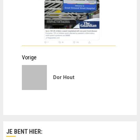
Doorgaan
Vorige
met
Vorig
Dor Hout
lezen
bericht:
JE BENT HIER: